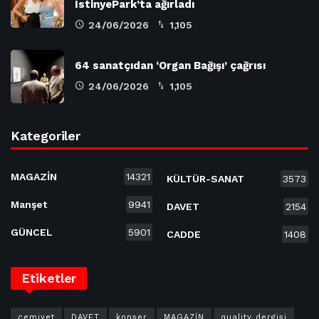
İstinyePark’ta ağırladı
24/06/2026
1,105
64 sanatçıdan ‘Organ Bağışı’ çağrısı
24/06/2026
1,105
Kategoriler
MAGAZİN
14321
KÜLTÜR-SANAT
3573
Manşet
9941
DAVET
2154
GÜNCEL
5901
CADDE
1408
Etiketler
cemiyet
DAVET
konser
MAGAZİN
quality dergisi