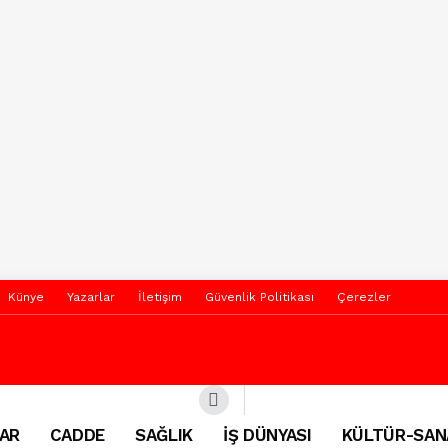
Künye
Yazarlar
İletişim
Güvenlik Politikası
Çerezler
AR
CADDE
SAĞLIK
İŞ DÜNYASI
KÜLTÜR-SAN