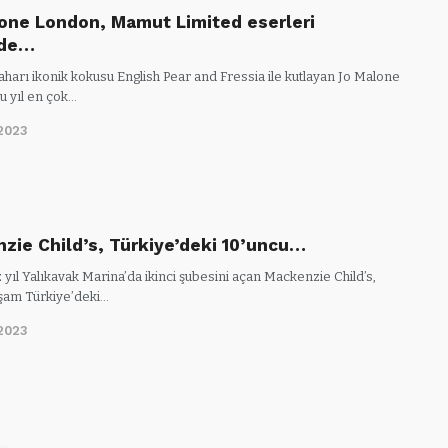
one London, Mamut Limited eserleri
nde…
harı ikonik kokusu English Pear and Fressia ile kutlayan Jo Malone
u yıl en çok…
2023
zie Child’s, Türkiye’deki 10’uncu…
 yıl Yalıkavak Marina’da ikinci şubesini açan Mackenzie Child’s,
şam Türkiye’deki…
2023