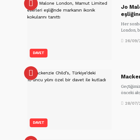
Jo Mal
eşliği
Her sonba
London, b
26/09/
DAVET
Macken
Geçtiğimiz
önceki ak
28/07/
DAVET