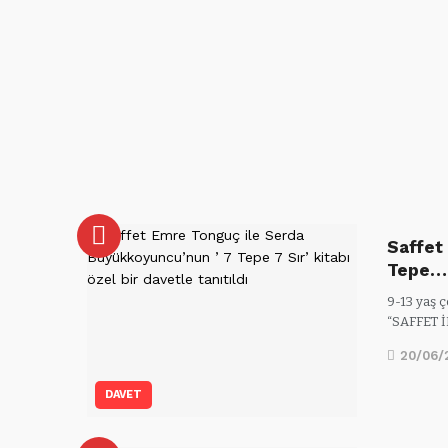
Saffet
Tepe…
9-13 yaş ç
“SAFFET 
20/06/
DAVET