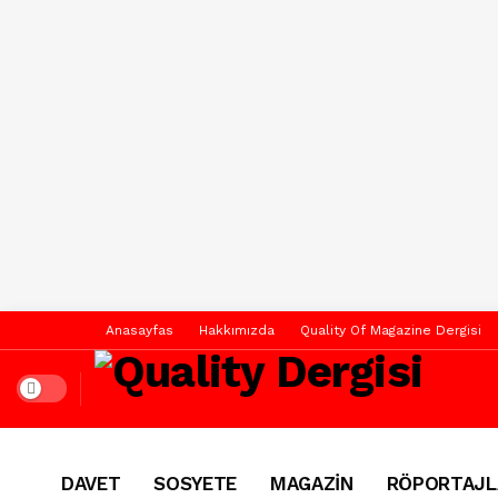
Anasayfas
Hakkımızda
Quality Of Magazine Dergisi
Dark mode
DAVET
SOSYETE
MAGAZİN
RÖPORTAJL