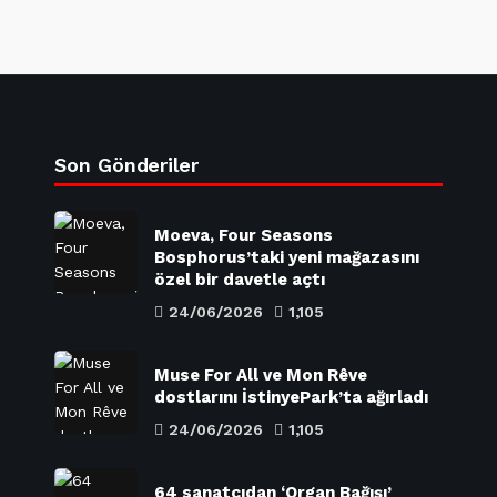
Son Gönderiler
Moeva, Four Seasons
Bosphorus’taki yeni mağazasını
özel bir davetle açtı
24/06/2026
1,105
Muse For All ve Mon Rêve
dostlarını İstinyePark’ta ağırladı
24/06/2026
1,105
64 sanatçıdan ‘Organ Bağışı’