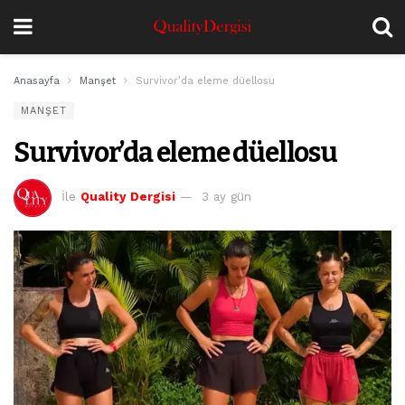
Anasayfa
Manşet
Survivor’da eleme düellosu
MANŞET
Survivor’da eleme düellosu
İle
Quality Dergisi
3 ay gün