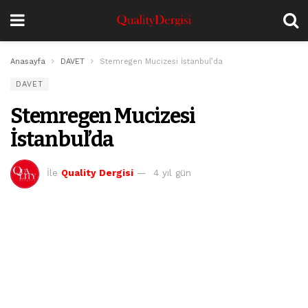
Anasayfa
DAVET
Stemregen Mucizesi İstanbul’da
DAVET
Stemregen Mucizesi
İstanbul’da
İle
Quality Dergisi
4 yıl gün