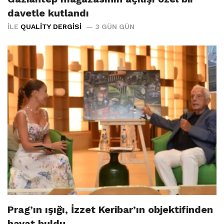
davetle kutlandı
İLE
QUALITY DERGISI
3 GÜN GÜN
Prag’ın ışığı, İzzet Keribar’ın objektifinden
hayat buldu