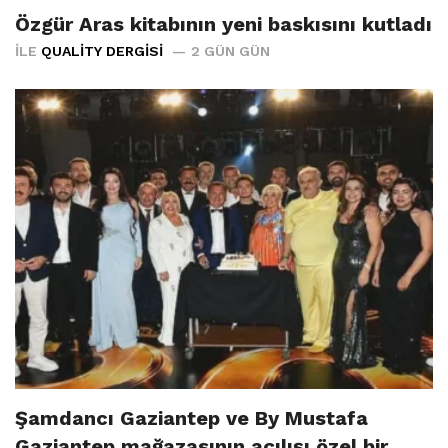
Özgür Aras kitabının yeni baskısını kutladı
İLE
QUALITY DERGISI
2 GÜN GÜN
Şamdancı Gaziantep ve By Mustafa
Gaziantep mağazasının açılışı özel bir