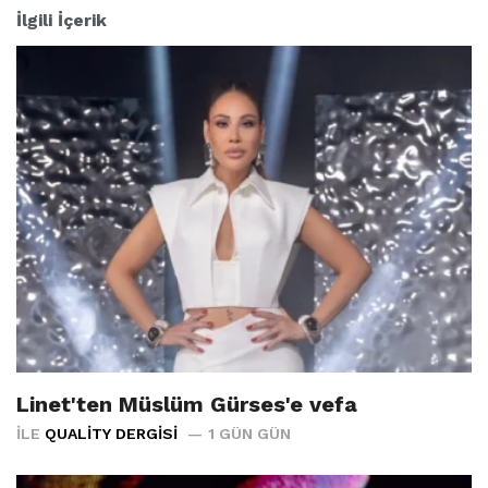
İlgili İçerik
Linet'ten Müslüm Gürses'e vefa
İLE
QUALITY DERGISI
1 GÜN GÜN