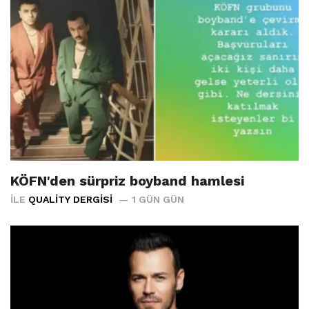
KÖFN'den sürpriz boyband hamlesi
İLE
QUALITY DERGISI
1 GÜN GÜN