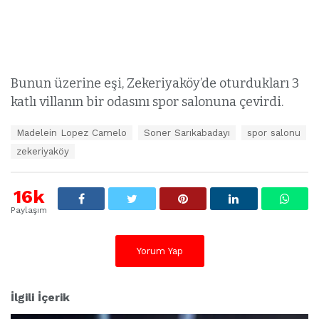
Bunun üzerine eşi, Zekeriyaköy’de oturdukları 3
katlı villanın bir odasını spor salonuna çevirdi.
E
Madelein Lopez Camelo
Soner Sarıkabadayı
spor salonu
t
zekeriyaköy
i
k
e
16k
t
l
Paylaşım
e
r
:
Yorum Yap
İlgili İçerik