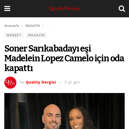
Anasayfa
MAGAZİN
Soner Sarıkabadayı eşi Madelein Lopez Camelo içi
MANŞET
MAGAZİN
Soner Sarıkabadayı eşi
Madelein Lopez Camelo için oda
kapattı
İle
Quality Dergisi
3 yıl gün