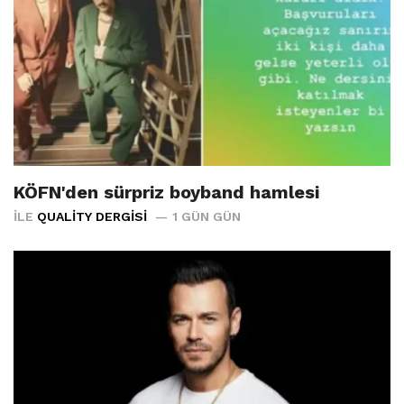
KÖFN'den sürpriz boyband hamlesi
İLE
QUALITY DERGISI
1 GÜN GÜN