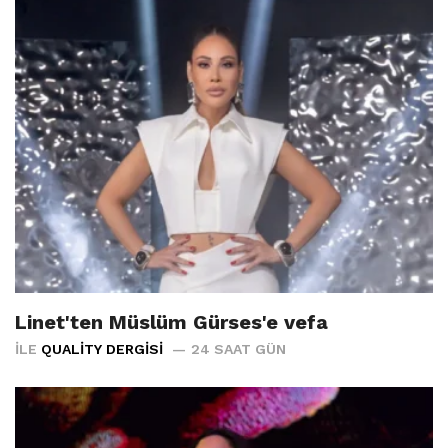
Linet'ten Müslüm Gürses'e vefa
İLE
QUALITY DERGISI
24 SAAT GÜN