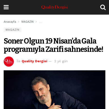
Anasayfa
MAGAZİN
Soner Olgun 19 Nisan’da Gala programıyla Zarifi s
MAGAZİN
Soner Olgun 19 Nisan’da Gala
programıyla Zarifi sahnesinde!
İle
Quality Dergisi
2 yıl gün