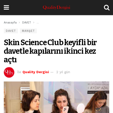
Anasayfa
DAVET
Skin Science Club keyifli bir davetle kapılarını ikinci k
DAVET
MANŞET
Skin Science Club keyifli bir
davetle kapılarını ikinci kez
açtı
İle
Quality Dergisi
2 yıl gün