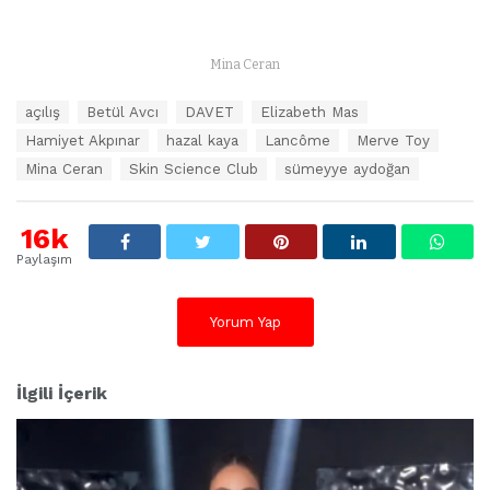
Mina Ceran
E
açılış
Betül Avcı
DAVET
Elizabeth Mas
t
Hamiyet Akpınar
hazal kaya
Lancôme
Merve Toy
i
k
Mina Ceran
Skin Science Club
sümeyye aydoğan
e
t
l
16k
e
Paylaşım
r
:
Yorum Yap
İlgili İçerik