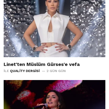
Linet'ten Müslüm Gürses'e vefa
İLE
QUALITY DERGISI
2 GÜN GÜN