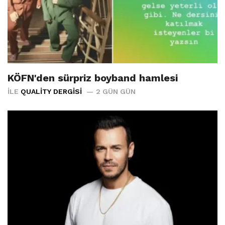
KÖFN'den sürpriz boyband hamlesi
İLE
QUALITY DERGISI
2 GÜN GÜN