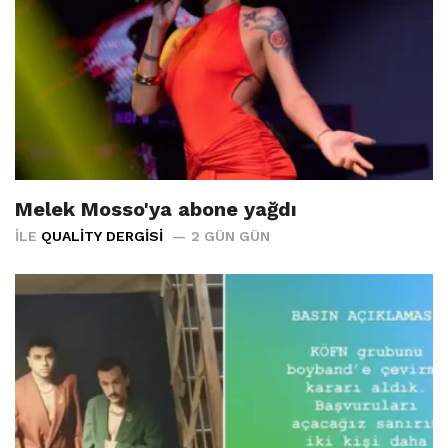
Melek Mosso'ya abone yağdı
İLE
QUALITY DERGISI
2 GÜN GÜN