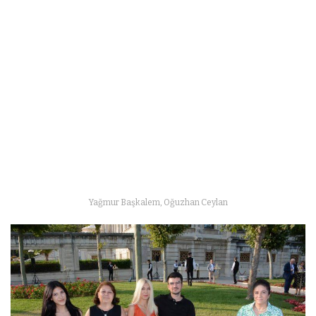
Yağmur Başkalem, Oğuzhan Ceylan