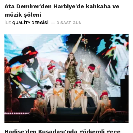
Ata Demirer'den Harbiye'de kahkaha ve
müzik şöleni
İLE
QUALITY DERGISI
3 SAAT GÜN
Hadise'den Kuşadası'nda görkemli gece