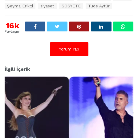
e
Şeyma Erikçi
siyaset
SOSYETE
Tude Aytür
r
:
16k
Paylaşım
Yorum Yap
İlgili İçerik