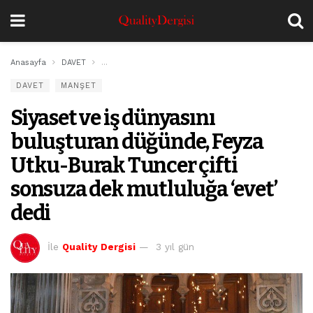
Anasayfa
DAVET
Siyaset ve iş dünyasını buluşturan düğünde, Feyza Ut
DAVET
MANŞET
Siyaset ve iş dünyasını
buluşturan düğünde, Feyza
Utku-Burak Tuncer çifti
sonsuza dek mutluluğa ‘evet’
dedi
İle
Quality Dergisi
3 yıl gün