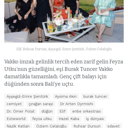
Elif, Ruhsar Dursun, Ayşegül-Emre Şentürk, Özlem Celaloğlu
Vakko imzalı gelinlik tercih eden zarif gelin Feyza
Utku’nun güzelliğini, eşi Burak Tuncer Vakko
damatlıkla tamamladı. Genç çift balayı için
düğünden sonra Bali’ye uçtu.
E
Ayşegül-Emre Şentürk
Aysima Akın
burak tuncer
t
cemiyet
çırağan sarayı
Dr Arten Dyrmishi
i
k
Dr. Ömer Polat
düğün
Elif
enbe orkestrası
e
Esteworld
feyza utku
Hazel Kaba
iş dünyası
t
Nazik Katlan
Özlem Celaloğlu
Ruhsar Dursun
sdavet
l