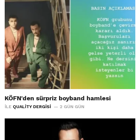
KÖFN'den sürpriz boyband hamlesi
İLE
QUALITY DERGISI
2 GÜN GÜN