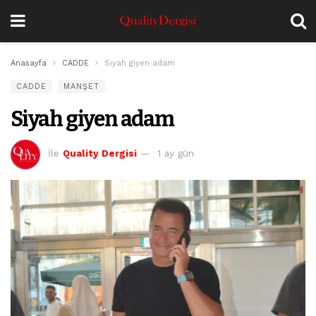
Anasayfa
CADDE
Siyah giyen adam
CADDE
MANŞET
Siyah giyen adam
İle
Quality Dergisi
1 ay gün