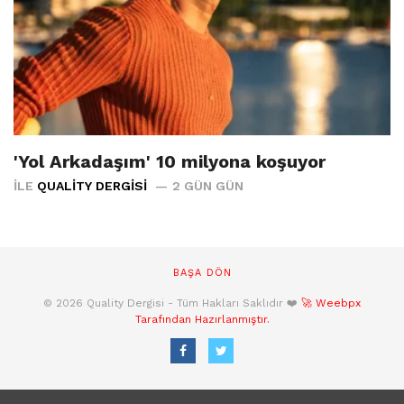
'Yol Arkadaşım' 10 milyona koşuyor
İLE
QUALITY DERGISI
2 GÜN GÜN
BAŞA DÖN
© 2026 Quality Dergisi - Tüm Hakları Saklıdır ❤️
🚀 Weebpx
Tarafından Hazırlanmıştır.