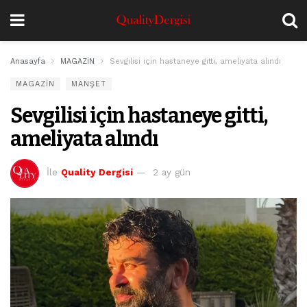
Anasayfa
MAGAZİN
Sevgilisi için hastaneye gitti, ameliyata alındı
MAGAZİN
MANŞET
Sevgilisi için hastaneye gitti,
ameliyata alındı
İle
Quality Dergisi
2 ay gün