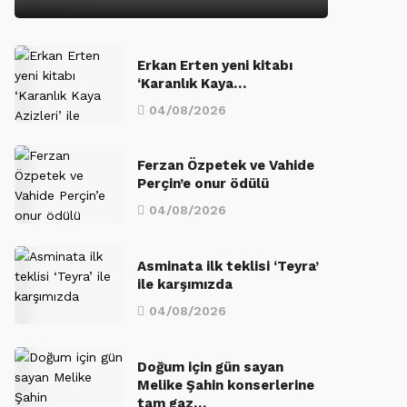
Erkan Erten yeni kitabı
‘Karanlık Kaya…
04/08/2026
Ferzan Özpetek ve Vahide
Perçin’e onur ödülü
04/08/2026
Asminata ilk teklisi ‘Teyra’
ile karşımızda
04/08/2026
Doğum için gün sayan
Melike Şahin konserlerine
tam gaz…