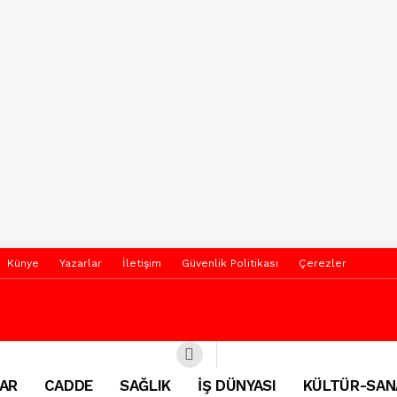
Künye
Yazarlar
İletişim
Güvenlik Politikası
Çerezler
AR
CADDE
SAĞLIK
İŞ DÜNYASI
KÜLTÜR-SAN