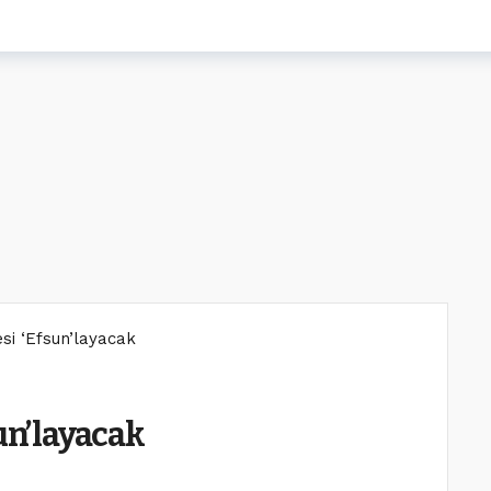
si ‘Efsun’layacak
sun’layacak