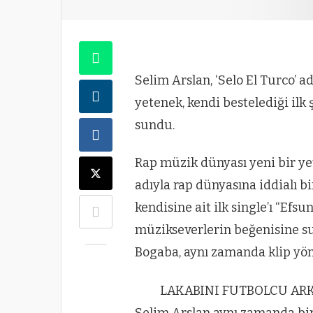
Selim Arslan, ‘Selo El Turco’ 
yetenek, kendi bestelediği ilk
sundu.
Rap müzik dünyası yeni bir yet
adıyla rap dünyasına iddialı bi
kendisine ait ilk single’ı “Efs
müzikseverlerin beğenisine s
Bogaba, aynı zamanda klip yön
LAKABINI FUTBOLCU AR
Selim Arslan aynı zamanda bir 