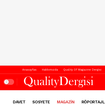
Anasayfas
Hakkımızda
Quality Of Magazine Dergisi
Dark mode
DAVET
SOSYETE
MAGAZİN
RÖPORTAJL