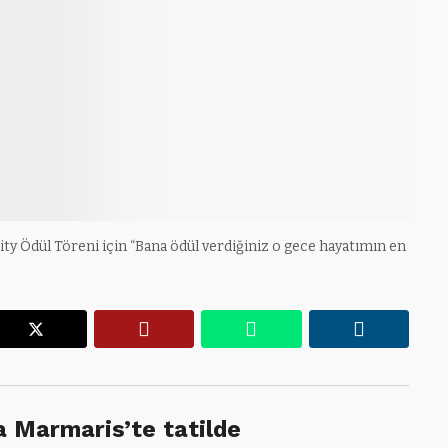
ity Ödül Töreni için “Bana ödül verdiğiniz o gece hayatımın en
r
X
Pinterest
WhatsApp
Linkedin
yla Marmaris’te tatilde