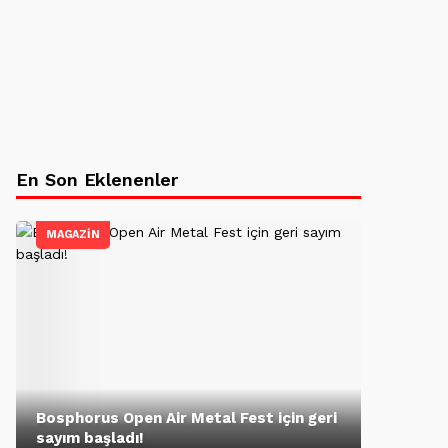
En Son Eklenenler
MAGAZİN
Bosphorus Open Air Metal Fest için geri
sayım başladı!