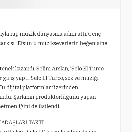
adıyla rap müzik dünyasına adım attı. Genç
 şarkısı “Efsun”u müzikseverlerin beğenisine
enek kazandı. Selim Arslan, ‘Selo El Turco’
r giriş yaptı. Selo El Turco, söz ve müziği
un”u dijital platformlar üzerinden
undu. Şarkının prodüktörlüğünü yapan
etmenliğini de üstlendi.
KADAŞLARI TAKTI
futbolcu. ‘Selo El Turco’ lakabını da ona