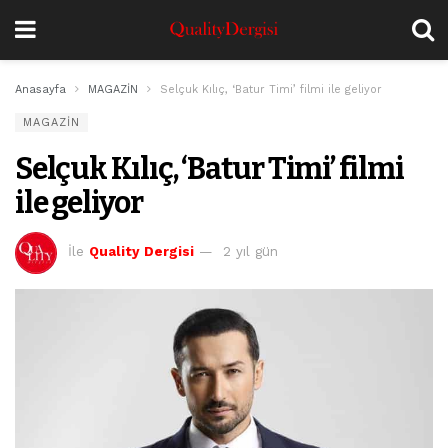
Anasayfa
MAGAZİN
Selçuk Kılıç, ‘Batur Timi’ filmi ile geliyor
MAGAZİN
Selçuk Kılıç, ‘Batur Timi’ filmi
ile geliyor
İle
Quality Dergisi
2 yıl gün