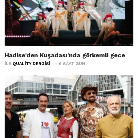
Hadise'den Kuşadası'nda görkemli gece
İLE
QUALITY DERGISI
6 SAAT GÜN