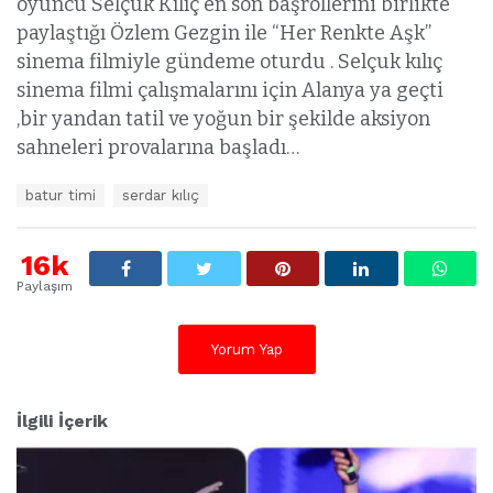
oyuncu Selçuk Kılıç en son başrollerini birlikte
paylaştığı Özlem Gezgin ile “Her Renkte Aşk”
sinema filmiyle gündeme oturdu . Selçuk kılıç
sinema filmi çalışmalarını için Alanya ya geçti
,bir yandan tatil ve yoğun bir şekilde aksiyon
sahneleri provalarına başladı…
E
batur timi
serdar kılıç
t
i
k
16k
e
Paylaşım
t
l
e
Yorum Yap
r
:
İlgili İçerik