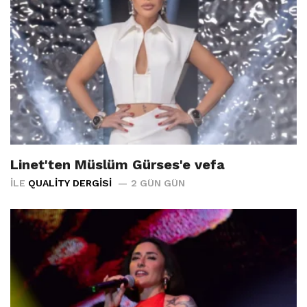
Linet'ten Müslüm Gürses'e vefa
İLE
QUALITY DERGISI
2 GÜN GÜN