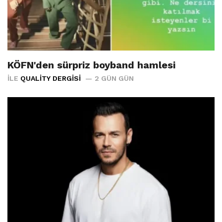
KÖFN'den sürpriz boyband hamlesi
İLE
QUALITY DERGISI
2 GÜN GÜN