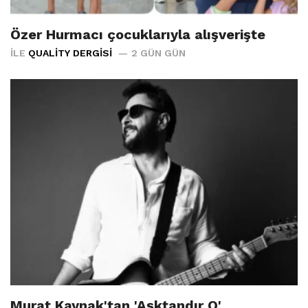
Özer Hurmacı çocuklarıyla alışverişte
İLE
QUALITY DERGISI
2 GÜN GÜN
Murat Kaynak'tan 'Aşktandır O'