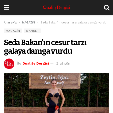
Anasayfa
MAGAZİN
Seda Bakan’ın cesur tarzı galaya damga vurdu
MAGAZİN
MANŞET
Seda Bakan’ın cesur tarzı
galaya damga vurdu
İle
Quality Dergisi
2 yıl gün