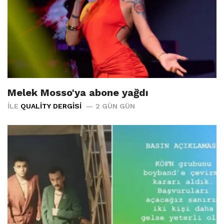
Melek Mosso'ya abone yağdı
İLE
QUALITY DERGISI
2 GÜN GÜN