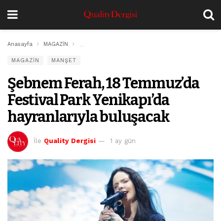
Anasayfa
MAGAZİN
Şebnem Ferah, 18 Temmuz’da Festival Park Yenikap
MAGAZİN
MANŞET
Şebnem Ferah, 18 Temmuz’da
Festival Park Yenikapı’da
hayranlarıyla buluşacak
İle
Quality Dergisi
1 ay gün