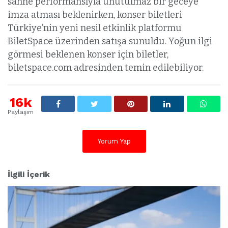
sahne performansıyla unutulmaz bir geceye
imza atması beklenirken, konser biletleri
Türkiye’nin yeni nesil etkinlik platformu
BiletSpace üzerinden satışa sunuldu. Yoğun ilgi
görmesi beklenen konser için biletler,
biletspace.com adresinden temin edilebiliyor.
16k
Paylaşım
Yorum Yap
İlgili İçerik