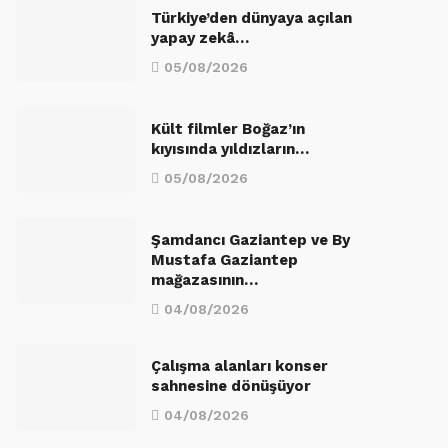
Türkiye’den dünyaya açılan
yapay zekâ…
05/08/2026
Kült filmler Boğaz’ın
kıyısında yıldızların…
05/08/2026
Şamdancı Gaziantep ve By
Mustafa Gaziantep
mağazasının…
04/08/2026
Çalışma alanları konser
sahnesine dönüşüyor
04/08/2026