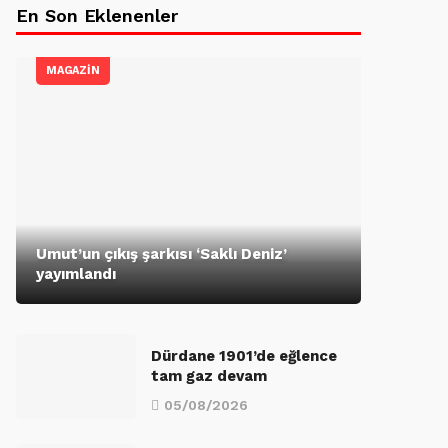
En Son Eklenenler
MAGAZİN
Umut’un çıkış şarkısı ‘Saklı Deniz’
yayımlandı
Dürdane 1901’de eğlence
tam gaz devam
05/08/2026