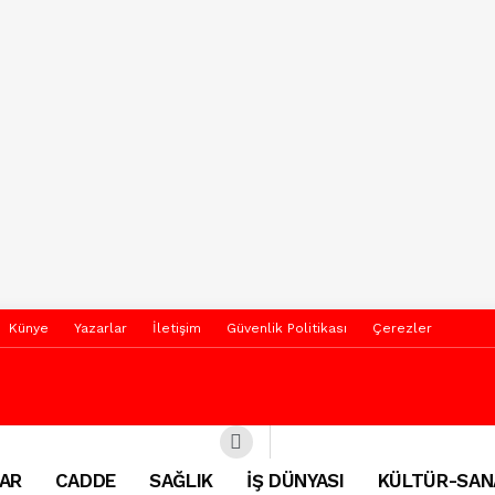
Künye
Yazarlar
İletişim
Güvenlik Politikası
Çerezler
AR
CADDE
SAĞLIK
İŞ DÜNYASI
KÜLTÜR-SAN