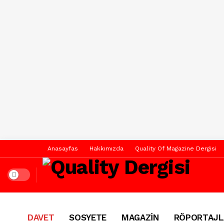
Anasayfas
Hakkımızda
Quality Of Magazine Dergisi
Dark mode
DAVET
SOSYETE
MAGAZİN
RÖPORTAJL