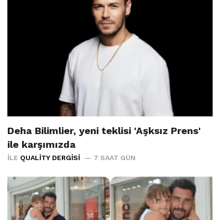
Deha Bilimlier, yeni teklisi 'Aşksız Prens'
ile karşımızda
İLE
QUALITY DERGISI
7 SAAT GÜN