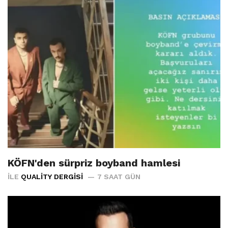
KÖFN'den sürpriz boyband hamlesi
İLE
QUALITY DERGISI
7 SAAT GÜN