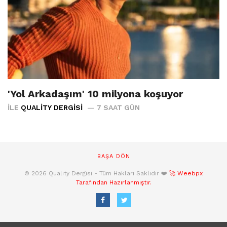
'Yol Arkadaşım' 10 milyona koşuyor
İLE
QUALITY DERGISI
7 SAAT GÜN
BAŞA DÖN
© 2026 Quality Dergisi - Tüm Hakları Saklıdır ❤️
🚀 Weebpx
Tarafından Hazırlanmıştır.