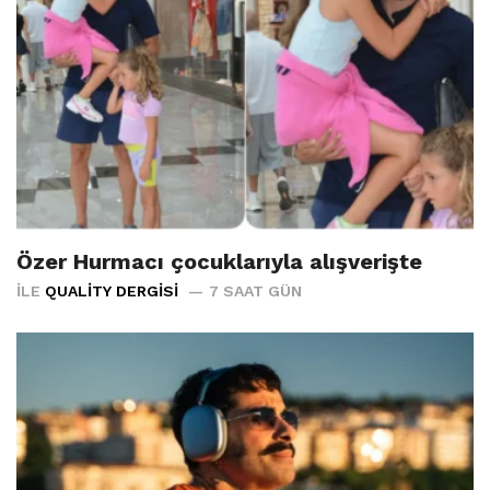
Özer Hurmacı çocuklarıyla alışverişte
İLE
QUALITY DERGISI
7 SAAT GÜN