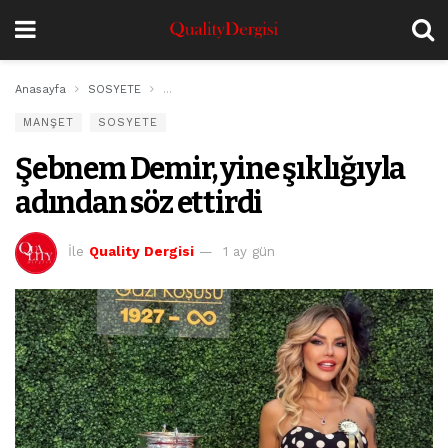
Anasayfa
SOSYETE
Şebnem Demir, yine şıklığıyla adından söz ettirdi
MANŞET
SOSYETE
Şebnem Demir, yine şıklığıyla
adından söz ettirdi
İle
Quality Dergisi
1 ay gün