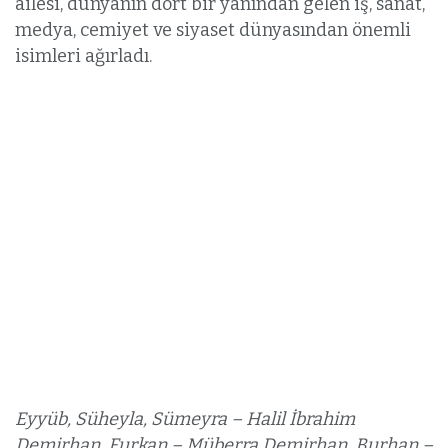
ailesi, dünyanın dört bir yanından gelen iş, sanat,
medya, cemiyet ve siyaset dünyasından önemli
isimleri ağırladı.
Eyyüb, Süheyla, Sümeyra – Halil İbrahim
Demirhan, Furkan – Müberra Demirhan, Burhan –