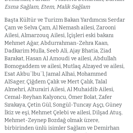
Esma Sağlam, Etem, Malik Sağlam
Başta Kültür ve Turizm Bakan Yardımcısı Serdar
Çam ve Selva Çam, Al Nemash ailesi, Zarooni
Ailesi, Almarzouq Ailesi, İçişleri eski bakanı
Mehmet Ağar, Abdurrahman-Zehra Kaan,
Dadkarim Mulla, Seeb Ali, Ajay Bhatia, Ziad
Barakat, Hasan Al Amoudi ve ailesi, Abdullah
Bomogaddem ve ailesi, Mutlaq Alzayed ve ailesi,
Esat Akbu¨lbu¨l, Jamal Alhai, Mohammed
AlSager, Çiğdem Çalık ve Mert Çalık, Talal
Almehri, Alturairi Ailesi, Al Muhaidib Ailesi,
Cemal-Reyhan Kalyoncu, Ömer Bolat, Zafer
Sırakaya, Çetin Gül, Songül-Tuncay Aşçı, Güney
İkiz ve eşi, Mehmet Çelebi ve ailesi, Dilşad Atuş,
Mehmet-Zeynep Bozdağ olmak üzere,
birbirinden ünlü isimler Sağlam ve Demirhan