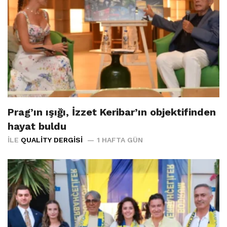
Prag’ın ışığı, İzzet Keribar’ın objektifinden
hayat buldu
İLE
QUALITY DERGISI
1 HAFTA GÜN