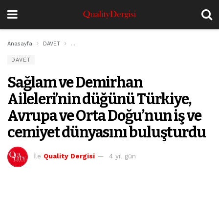
Anasayfa
DAVET
Sağlam ve Demirhan Aileleri’nin düğünü Türkiye, Avru
DAVET
Sağlam ve Demirhan
Aileleri’nin düğünü Türkiye,
Avrupa ve Orta Doğu’nun iş ve
cemiyet dünyasını buluşturdu
İle
Quality Dergisi
4 yıl gün