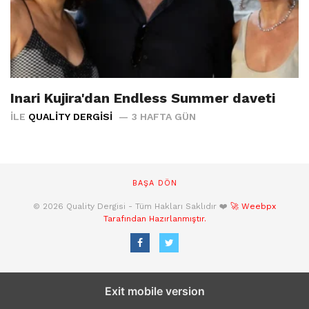
Inari Kujira'dan Endless Summer daveti
İLE
QUALITY DERGISI
3 HAFTA GÜN
BAŞA DÖN
© 2026 Quality Dergisi - Tüm Hakları Saklıdır ❤️
🚀 Weebpx
Tarafından Hazırlanmıştır.
Exit mobile version