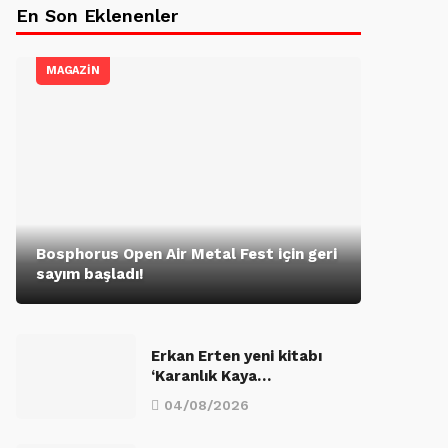
En Son Eklenenler
MAGAZİN
Bosphorus Open Air Metal Fest için geri
sayım başladı!
Erkan Erten yeni kitabı
‘Karanlık Kaya…
04/08/2026