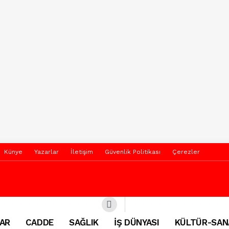
Künye
Yazarlar
İletişim
Güvenlik Politikası
Çerezler
AR
CADDE
SAĞLIK
İŞ DÜNYASI
KÜLTÜR-SAN