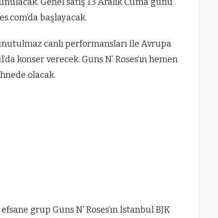
 sunulacak. Genel satış 13 Aralık Cuma günü
es.com’da başlayacak.
 unutulmaz canlı performansları ile Avrupa
’da konser verecek. Guns N’ Roses’ın hemen
hnede olacak.
n efsane grup Guns N’ Roses’ın İstanbul BJK