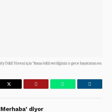
ity Ödül Töreni için “Bana ödül verdiğiniz o gece hayatımın en
r
X
Pinterest
WhatsApp
Linkedin
‘Merhaba’ diyor