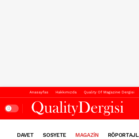
Anasayfas
Hakkımızda
Quality Of Magazine Dergisi
Dark mode
DAVET
SOSYETE
MAGAZİN
RÖPORTAJL