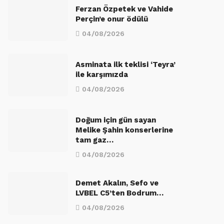
Ferzan Özpetek ve Vahide
Perçin’e onur ödülü
04/08/2026
Asminata ilk teklisi ‘Teyra’
ile karşımızda
04/08/2026
Doğum için gün sayan
Melike Şahin konserlerine
tam gaz…
04/08/2026
Demet Akalın, Sefo ve
LVBEL C5’ten Bodrum…
04/08/2026