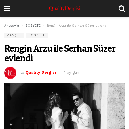
Anasayfa
SOSYETE
Rengin Arzu ile Serhan Süzer evlendi
MANŞET
SOSYETE
Rengin Arzu ile Serhan Süzer
evlendi
İle
Quality Dergisi
1 ay gün