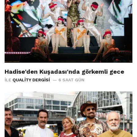
Hadise'den Kuşadası'nda görkemli gece
İLE
QUALITY DERGISI
6 SAAT GÜN