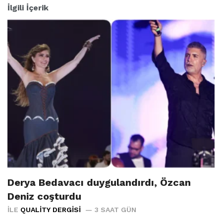
İlgili İçerik
Derya Bedavacı duygulandırdı, Özcan
Deniz coşturdu
İLE
QUALITY DERGISI
3 SAAT GÜN