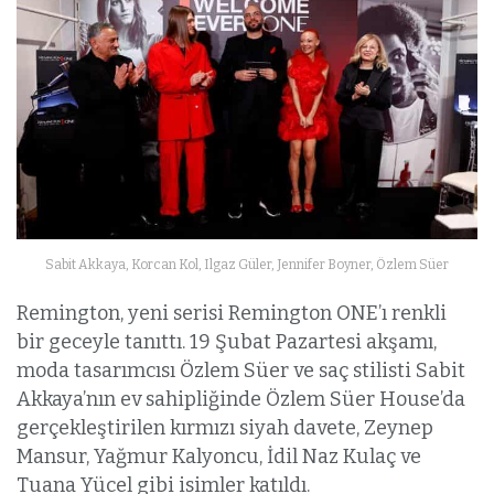
Sabit Akkaya, Korcan Kol, Ilgaz Güler, Jennifer Boyner, Özlem Süer
Remington, yeni serisi Remington ONE’ı renkli
bir geceyle tanıttı. 19 Şubat Pazartesi akşamı,
moda tasarımcısı Özlem Süer ve saç stilisti Sabit
Akkaya’nın ev sahipliğinde Özlem Süer House’da
gerçekleştirilen kırmızı siyah davete, Zeynep
Mansur, Yağmur Kalyoncu, İdil Naz Kulaç ve
Tuana Yücel gibi isimler katıldı.