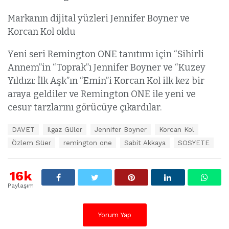
Markanın dijital yüzleri Jennifer Boyner ve
Korcan Kol oldu
Yeni seri Remington ONE tanıtımı için “Sihirli
Annem”in “Toprak”ı Jennifer Boyner ve “Kuzey
Yıldızı: İlk Aşk”ın “Emin”i Korcan Kol ilk kez bir
araya geldiler ve Remington ONE ile yeni ve
cesur tarzlarını görücüye çıkardılar.
E
DAVET
Ilgaz Güler
Jennifer Boyner
Korcan Kol
t
Özlem Süer
remington one
Sabit Akkaya
SOSYETE
i
k
e
16k
t
l
Paylaşım
e
r
:
Yorum Yap