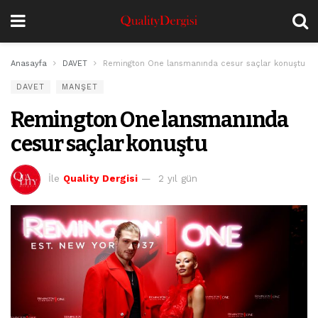
Anasayfa
DAVET
Remington One lansmanında cesur saçlar konuştu
DAVET
MANŞET
Remington One lansmanında
cesur saçlar konuştu
İle
Quality Dergisi
2 yıl gün