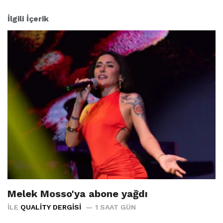
İlgili İçerik
Melek Mosso'ya abone yağdı
İLE
QUALITY DERGISI
1 SAAT GÜN