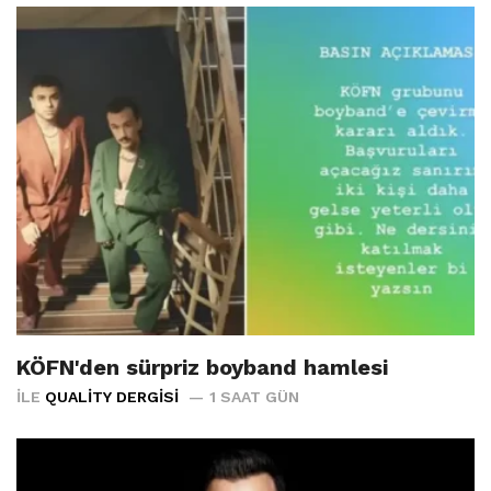
KÖFN'den sürpriz boyband hamlesi
İLE
QUALITY DERGISI
1 SAAT GÜN