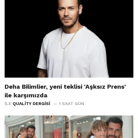
Deha Bilimlier, yeni teklisi 'Aşksız Prens'
ile karşımızda
İLE
QUALITY DERGISI
1 SAAT GÜN