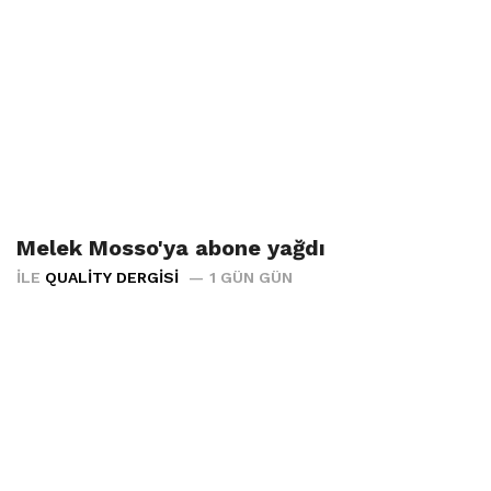
Melek Mosso'ya abone yağdı
İLE
QUALITY DERGISI
1 GÜN GÜN