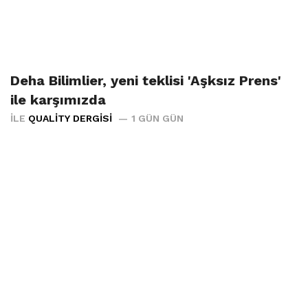
Deha Bilimlier, yeni teklisi 'Aşksız Prens'
ile karşımızda
İLE
QUALITY DERGISI
1 GÜN GÜN