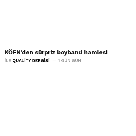
KÖFN'den sürpriz boyband hamlesi
İLE
QUALITY DERGISI
1 GÜN GÜN