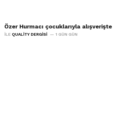
Özer Hurmacı çocuklarıyla alışverişte
İLE
QUALITY DERGISI
1 GÜN GÜN