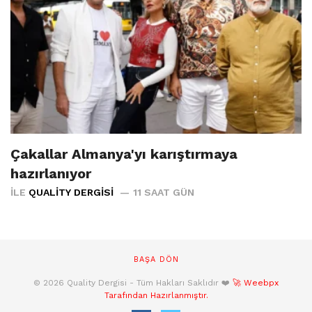
Çakallar Almanya'yı karıştırmaya
hazırlanıyor
İLE
QUALITY DERGISI
11 SAAT GÜN
BAŞA DÖN
© 2026 Quality Dergisi - Tüm Hakları Saklıdır ❤️
🚀 Weebpx
Tarafından Hazırlanmıştır.