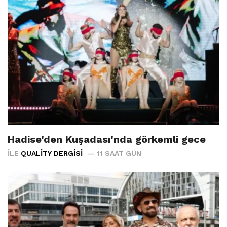
Hadise'den Kuşadası'nda görkemli gece
İLE
QUALITY DERGISI
11 SAAT GÜN