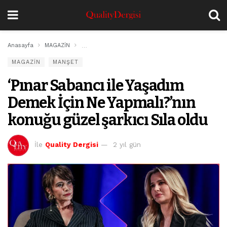
Anasayfa
MAGAZİN
‘Pınar Sabancı ile Yaşadım Demek İçin Ne Yapmalı?’
MAGAZİN
MANŞET
‘Pınar Sabancı ile Yaşadım
Demek İçin Ne Yapmalı?’nın
konuğu güzel şarkıcı Sıla oldu
İle
Quality Dergisi
2 yıl gün