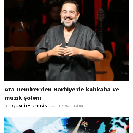
Ata Demirer'den Harbiye'de kahkaha ve
müzik şöleni
İLE
QUALITY DERGISI
11 SAAT GÜN