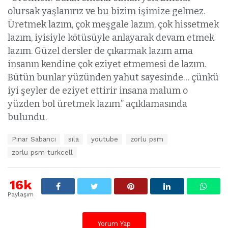
olursak yaşlanırız ve bu bizim işimize gelmez.
Üretmek lazım, çok meşgale lazım, çok hissetmek
lazım, iyisiyle kötüsüyle anlayarak devam etmek
lazım. Güzel dersler de çıkarmak lazım ama
insanın kendine çok eziyet etmemesi de lazım.
Bütün bunlar yüzünden yahut sayesinde… çünkü
iyi şeyler de eziyet ettirir insana malum o
yüzden bol üretmek lazım.” açıklamasında
bulundu.
E
Pınar Sabancı
sıla
youtube
zorlu psm
t
zorlu psm turkcell
i
k
e
16k
t
l
Paylaşım
e
r
:
Yorum Yap