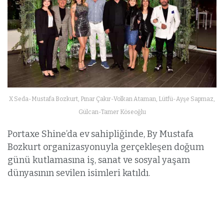
X Seda-Mustafa Bozkurt, Pınar Çakır-Volkan Ataman, Lütfü-Ayşe Sapmaz,
Gülcan-Tamer Köseoğlu
Portaxe Shine’da ev sahipliğinde, By Mustafa
Bozkurt organizasyonuyla gerçekleşen doğum
günü kutlamasına iş, sanat ve sosyal yaşam
dünyasının sevilen isimleri katıldı.