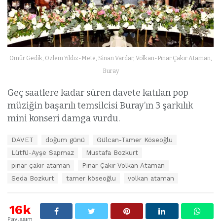
Ömür Gedik, Özlem Yıldız-Mete, Sinan Vardar, Volkan-Pınar Çakır Ataman,
Buray
Geç saatlere kadar süren davete katılan pop
müziğin başarılı temsilcisi Buray’ın 3 şarkılık
mini konseri damga vurdu.
E
DAVET
doğum günü
Gülcan-Tamer Köseoğlu
t
Lütfü-Ayşe Sapmaz
Mustafa Bozkurt
i
k
pınar çakır ataman
Pınar Çakır-Volkan Ataman
e
Seda Bozkurt
tamer köseoğlu
volkan ataman
t
l
e
16k
r
:
Paylaşım