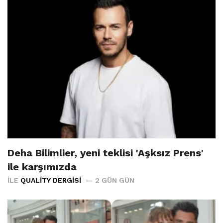
Deha Bilimlier, yeni teklisi 'Aşksız Prens'
ile karşımızda
İLE
QUALITY DERGISI
2 GÜN GÜN