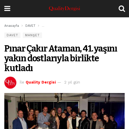
Anasayfa
DAVET
Pınar Çakır Ataman, 41. yaşını yakın dostlarıyla birlikte
DAVET
MANŞET
Pınar Çakır Ataman, 41. yaşını
yakın dostlarıyla birlikte
kutladı
İle
Quality Dergisi
2 yıl gün