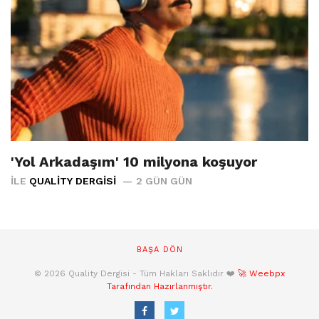
'Yol Arkadaşım' 10 milyona koşuyor
İLE
QUALITY DERGISI
2 GÜN GÜN
BAŞA DÖN
© 2026 Quality Dergisi - Tüm Hakları Saklıdır ❤️
🚀 Weebpx
Tarafından Hazırlanmıştır.