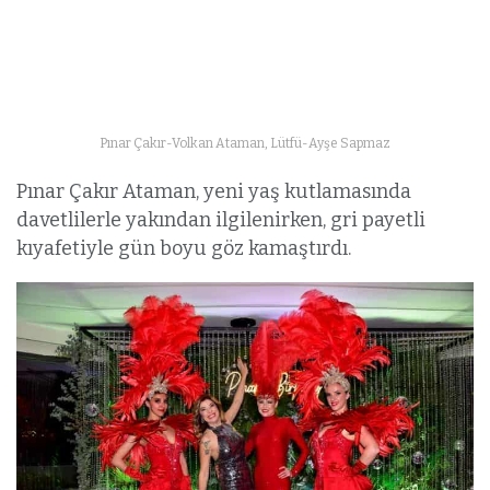
Pınar Çakır-Volkan Ataman, Lütfü-Ayşe Sapmaz
Pınar Çakır Ataman, yeni yaş kutlamasında
davetlilerle yakından ilgilenirken, gri payetli
kıyafetiyle gün boyu göz kamaştırdı.