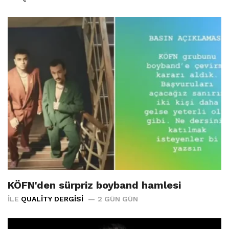
KÖFN'den sürpriz boyband hamlesi
İLE
QUALITY DERGISI
2 GÜN GÜN