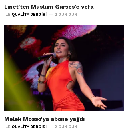
Linet'ten Müslüm Gürses'e vefa
İLE
QUALITY DERGISI
2 GÜN GÜN
Melek Mosso'ya abone yağdı
İLE
QUALITY DERGISI
2 GÜN GÜN