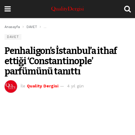
Anasayfa
DAVET
Penhaligon’s İstanbul’a ithaf ettiği ‘Constantinople’ pa
DAVET
Penhaligon’s İstanbul’a ithaf
ettiği ‘Constantinople’
parfümünü tanıttı
İle
Quality Dergisi
4 yıl gün