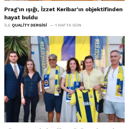
Prag’ın ışığı, İzzet Keribar’ın objektifinden
hayat buldu
İLE
QUALITY DERGISI
1 HAFTA GÜN