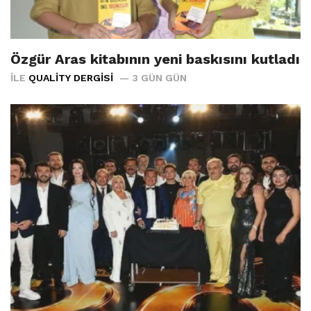
Özgür Aras kitabının yeni baskısını kutladı
İLE
QUALITY DERGISI
3 GÜN GÜN