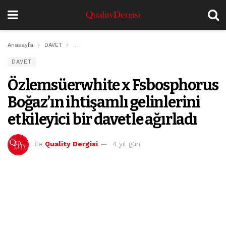
Anasayfa
DAVET
Özlemsüerwhite x Fsbosphorus Boğaz’ın ihtişamlı gelinle
DAVET
Özlemsüerwhite x Fsbosphorus
Boğaz’ın ihtişamlı gelinlerini
etkileyici bir davetle ağırladı
İle
Quality Dergisi
4 yıl gün