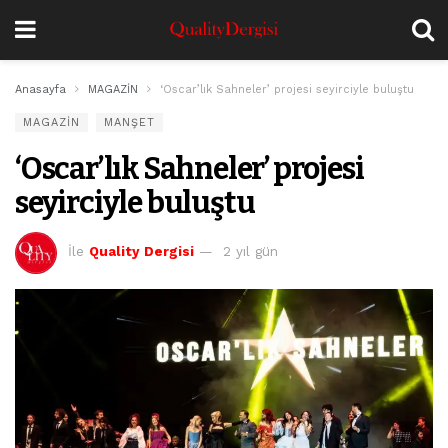
Anasayfa
MAGAZİN
‘Oscar’lık Sahneler’ projesi seyirciyle buluştu
MAGAZİN
MANŞET
‘Oscar’lık Sahneler’ projesi
seyirciyle buluştu
İle
Quality Dergisi
2 yıl gün