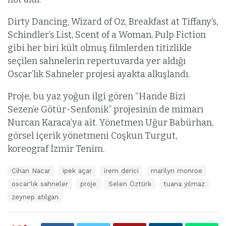
Dirty Dancing, Wizard of Oz, Breakfast at Tiffany’s,
Schindler’s List, Scent of a Woman, Pulp Fiction
gibi her biri kült olmuş filmlerden titizlikle
seçilen sahnelerin repertuvarda yer aldığı
Oscar’lık Sahneler projesi ayakta alkışlandı.
Proje, bu yaz yoğun ilgi gören “Hande Bizi
Sezen’e Götür-Senfonik” projesinin de mimarı
Nurcan Karaca’ya ait. Yönetmen Uğur Babürhan,
görsel içerik yönetmeni Coşkun Turgut,
koreograf İzmir Tenim.
E
Cihan Nacar
ipek açar
irem derici
marilyn monroe
t
oscar'lık sahneler
proje
Selen Öztürk
tuana yılmaz
i
k
zeynep atılgan
e
t
l