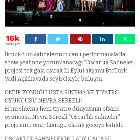
16k
Paylaşım
İkonik film sahnelerinin canlı performanslarla
show şeklinde yorumlanacağı “Oscar’lık Sahneler”
projesi tek gala olarak 21 Eylül akşamı BtcTurk
Vadi Açıkhava’da seyircisiyle buluştu.
ONUR KONUĞU USTA SİNEMA VE TİYATRO
OYUNCUSU NEVRA SEREZLİ!
Hem sinema hem tiyatro dünyasının efsane
oyuncusu Nevra Serezli “Oscar’lık Sahneler”
projesinin onur konuğu olarak geceye katıldı.
OSCAR’LIK SAHNELER’İN LADY GAGA’SI!