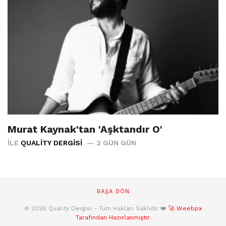
Murat Kaynak'tan 'Aşktandır O'
İLE
QUALITY DERGISI
2 GÜN GÜN
BAŞA DÖN
© 2026 Quality Dergisi - Tüm Hakları Saklıdır ❤️
🚀 Weebpx
Tarafından Hazırlanmıştır.