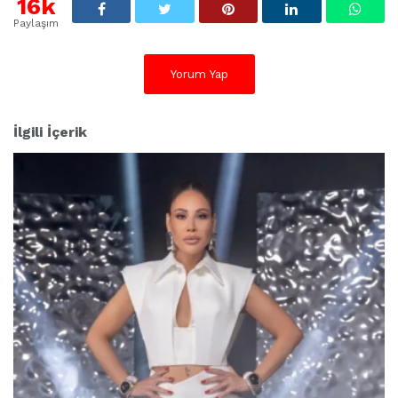
16k
e
Paylaşım
r
:
Yorum Yap
İlgili İçerik