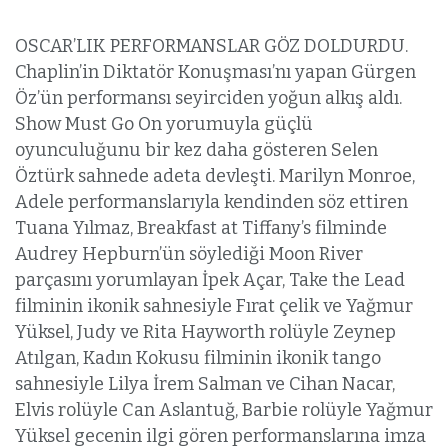
OSCAR’LIK PERFORMANSLAR GÖZ DOLDURDU.
Chaplin’in Diktatör Konuşması’nı yapan Gürgen
Öz’ün performansı seyirciden yoğun alkış aldı.
Show Must Go On yorumuyla güçlü
oyunculuğunu bir kez daha gösteren Selen
Öztürk sahnede adeta devleşti. Marilyn Monroe,
Adele performanslarıyla kendinden söz ettiren
Tuana Yılmaz, Breakfast at Tiffany’s filminde
Audrey Hepburn’ün söylediği Moon River
parçasını yorumlayan İpek Açar, Take the Lead
filminin ikonik sahnesiyle Fırat çelik ve Yağmur
Yüksel, Judy ve Rita Hayworth rolüyle Zeynep
Atılgan, Kadın Kokusu filminin ikonik tango
sahnesiyle Lilya İrem Salman ve Cihan Nacar,
Elvis rolüyle Can Aslantuğ, Barbie rolüyle Yağmur
Yüksel gecenin ilgi gören performanslarına imza