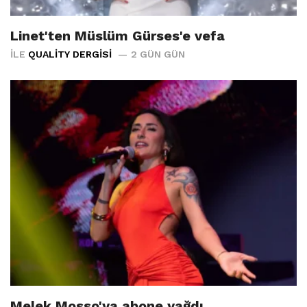
Linet'ten Müslüm Gürses'e vefa
İLE
QUALITY DERGISI
2 GÜN GÜN
Melek Mosso'ya abone yağdı