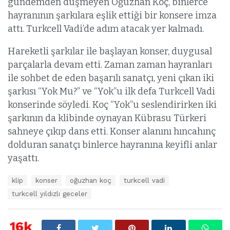
gündemden düşmeyen Oğuzhan Koç, binlerce
hayranının şarkılara eşlik ettiği bir konsere imza
attı. Turkcell Vadi’de adım atacak yer kalmadı.
Hareketli şarkılar ile başlayan konser, duygusal
parçalarla devam etti. Zaman zaman hayranları
ile sohbet de eden başarılı sanatçı, yeni çıkan iki
şarkısı “Yok Mu?” ve “Yok”u ilk defa Turkcell Vadi
konserinde söyledi. Koç “Yok”u seslendirirken iki
şarkının da klibinde oynayan Kübrasu Türkeri
sahneye çıkıp dans etti. Konser alanını hıncahınç
dolduran sanatçı binlerce hayranına keyifli anlar
yaşattı.
E
klip
konser
oğuzhan koç
turkcell vadi
t
turkcell yıldızlı geceler
i
k
e
16k
t