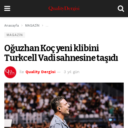
Anasayfa
MAGAZİN
Oğuzhan Koç yeni klibini Turkcell Vadi sahnesine ta
MAGAZİN
Oğuzhan Koç yeni klibini
Turkcell Vadi sahnesine taşıdı
İle
Quality Dergisi
3 yıl gün