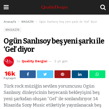
Anasayfa
MAGAZİN
Ogün Sanlısoy beş yeni şarkı ile ‘Gel’ diyor
MAGAZİN
Ogün Sanlısoy beş yeni şarkı ile
‘Gel’ diyor
İle
Quality Dergisi
3 yıl gün
16k
Paylaşım
Türk rock müziğin sevilen yorumcusu Ogün
Sanlısoy, dinleyicinin heyecanlı bekleyişini beş
yeni şarkıdan oluşan “Gel” ile sonlandırıyor. 14
Nisan’da Sony Music etiketiyle yayınlanacak beş