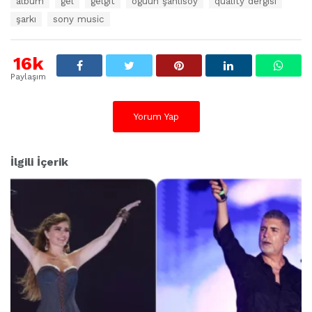
albüm
gel
gelgit
ogüün şanlısoy
quality dergisi
t
şarkı
sony music
i
k
e
16k
t
l
Paylaşım
e
r
:
Yorum Yap
İlgili İçerik