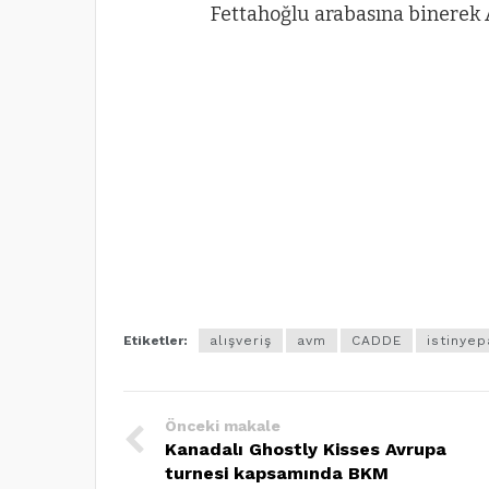
Fettahoğlu arabasına binerek 
Etiketler:
alışveriş
avm
CADDE
istinyep
Önceki makale
Kanadalı Ghostly Kisses Avrupa
turnesi kapsamında BKM