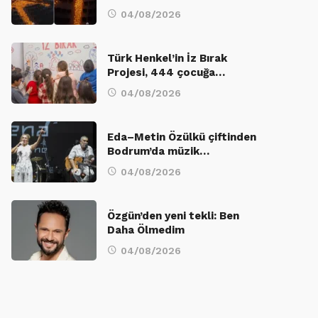
04/08/2026
Türk Henkel’in İz Bırak
Projesi, 444 çocuğa…
04/08/2026
Eda–Metin Özülkü çiftinden
Bodrum’da müzik…
04/08/2026
Özgün’den yeni tekli: Ben
Daha Ölmedim
04/08/2026