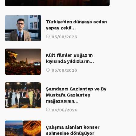
Türkiye’den dünyaya açılan
yapay zekâ…
05/08/2026
Kült filmler Boğaz’ın
kıyısında yıldızların…
05/08/2026
Şamdancı Gaziantep ve By
Mustafa Gaziantep
mağazasının…
04/08/2026
Çalışma alanları konser
sahnesine dönüşüyor