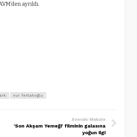
AVM’den ayrıldı.
ark
nur fettahoğlu
Sonraki Makale
'Son Akşam Yemeği' filminin galasına
yoğun ilgi