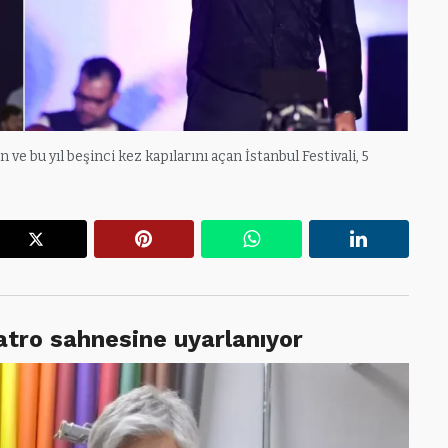
e bu yıl beşinci kez kapılarını açan İstanbul Festivali, 5
r
X
Pinterest
WhatsApp
Linkedin
yatro sahnesine uyarlanıyor