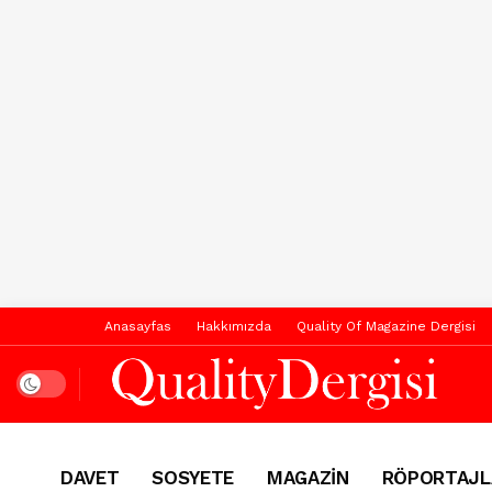
Anasayfas
Hakkımızda
Quality Of Magazine Dergisi
Dark mode
DAVET
SOSYETE
MAGAZİN
RÖPORTAJL