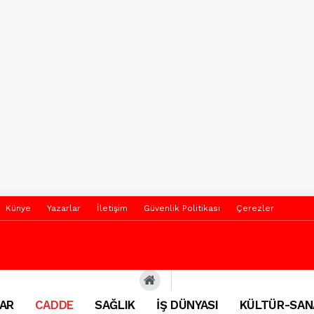
Künye
Yazarlar
İletişim
Güvenlik Politikası
Çerezler
AR
CADDE
SAĞLIK
İŞ DÜNYASI
KÜLTÜR-SAN