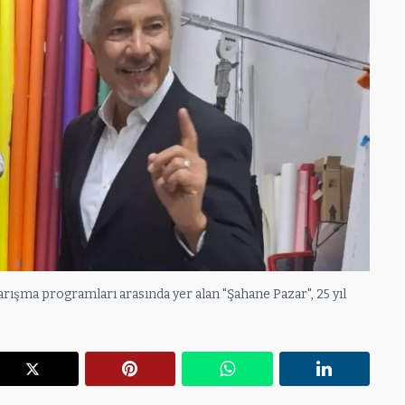
arışma programları arasında yer alan "Şahane Pazar", 25 yıl
r
X
Pinterest
WhatsApp
Linkedin