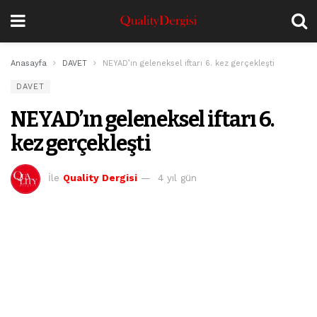
Anasayfa
DAVET
NEYAD’ın geleneksel iftarı 6. kez gerçekleşti
DAVET
NEYAD’ın geleneksel iftarı 6.
kez gerçekleşti
İle
Quality Dergisi
4 yıl gün