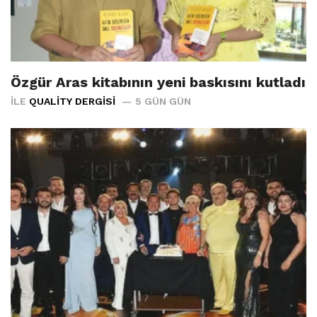
Özgür Aras kitabının yeni baskısını kutladı
İLE
QUALITY DERGISI
5 GÜN GÜN