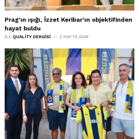
Prag’ın ışığı, İzzet Keribar’ın objektifinden
hayat buldu
İLE
QUALITY DERGISI
2 HAFTA GÜN