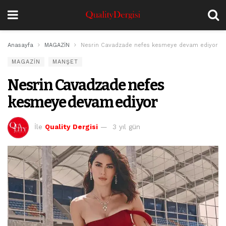
Anasayfa
MAGAZİN
Nesrin Cavadzade nefes kesmeye devam ediyor
MAGAZİN
MANŞET
Nesrin Cavadzade nefes
kesmeye devam ediyor
İle
Quality Dergisi
3 yıl gün