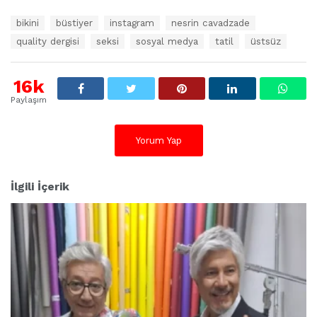
E
bikini
büstiyer
instagram
nesrin cavadzade
t
quality dergisi
seksi
sosyal medya
tatil
üstsüz
i
k
e
16k
t
l
Paylaşım
e
r
:
Yorum Yap
İlgili İçerik