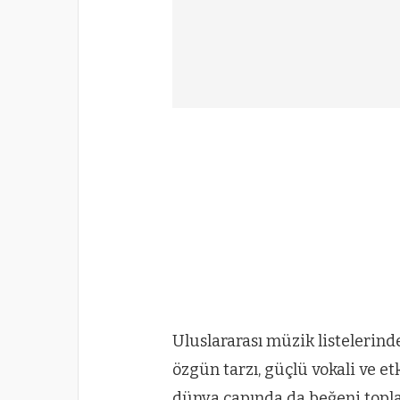
Uluslararası müzik listelerind
özgün tarzı, güçlü vokali ve et
dünya çapında da beğeni toplad