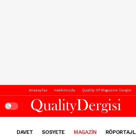
Anasayfas
Hakkımızda
Quality Of Magazine Dergisi
Dark mode
DAVET
SOSYETE
MAGAZİN
RÖPORTAJL