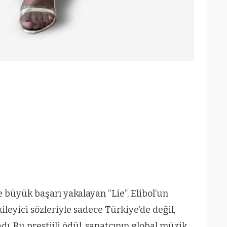
e büyük başarı yakalayan “Lie”, Elibol’un
kileyici sözleriyle sadece Türkiye’de değil,
ı. Bu prestijli ödül, sanatçının global müzik