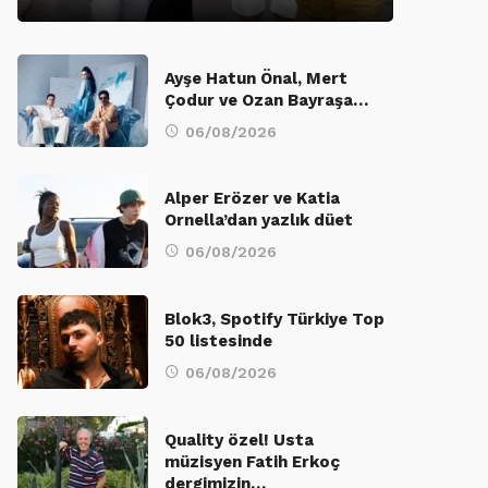
Ayşe Hatun Önal, Mert
Çodur ve Ozan Bayraşa…
06/08/2026
Alper Erözer ve Katia
Ornella’dan yazlık düet
06/08/2026
Blok3, Spotify Türkiye Top
50 listesinde
06/08/2026
Quality özel! Usta
müzisyen Fatih Erkoç
dergimizin…