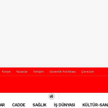
Künye
Yazarlar
İletişim
Güvenlik Politikası
Çerezler
AR
CADDE
SAĞLIK
İŞ DÜNYASI
KÜLTÜR-SAN