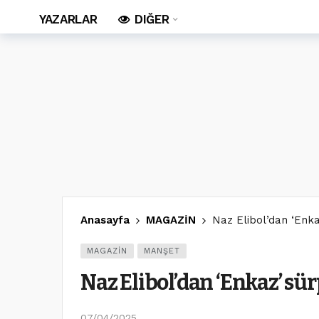
YAZARLAR
DIĞER
Anasayfa
MAGAZİN
Naz Elibol’dan ‘Enka
MAGAZİN
MANŞET
Naz Elibol’dan ‘Enkaz’ sür
07/04/2025