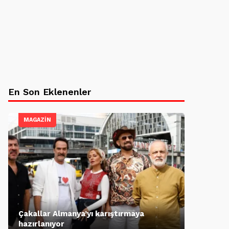
En Son Eklenenler
MAGAZİN
Çakallar Almanya’yı karıştırmaya
hazırlanıyor