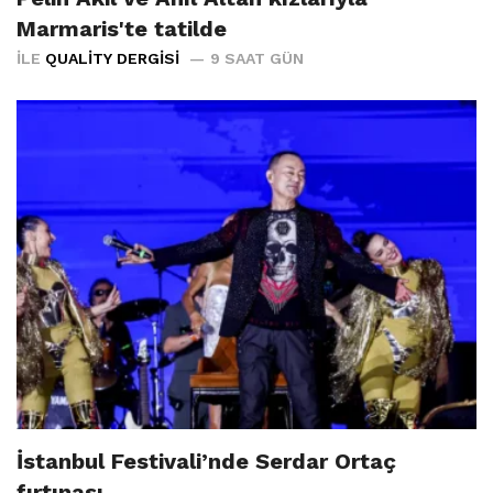
Marmaris'te tatilde
İLE
QUALITY DERGISI
9 SAAT GÜN
İstanbul Festivali’nde Serdar Ortaç
fırtınası