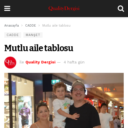
Anasayfa
CADDE
Mutlu aile tablosu
CADDE
MANŞET
Mutlu aile tablosu
İle
Quality Dergisi
4 hafta gün