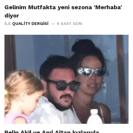
Gelinim Mutfakta yeni sezona 'Merhaba'
diyor
İLE
QUALITY DERGISI
9 SAAT GÜN
Pelin Akil ve Anıl Altan kızlarıyla