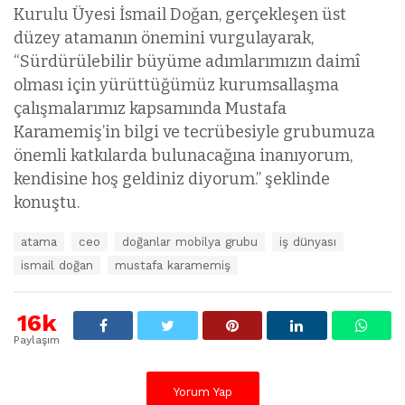
Kurulu Üyesi İsmail Doğan, gerçekleşen üst
düzey atamanın önemini vurgulayarak,
“Sürdürülebilir büyüme adımlarımızın daimî
olması için yürüttüğümüz kurumsallaşma
çalışmalarımız kapsamında Mustafa
Karamemiş’in bilgi ve tecrübesiyle grubumuza
önemli katkılarda bulunacağına inanıyorum,
kendisine hoş geldiniz diyorum.” şeklinde
konuştu.
E
atama
ceo
doğanlar mobilya grubu
iş dünyası
t
ismail doğan
mustafa karamemiş
i
k
e
16k
t
l
Paylaşım
e
r
:
Yorum Yap