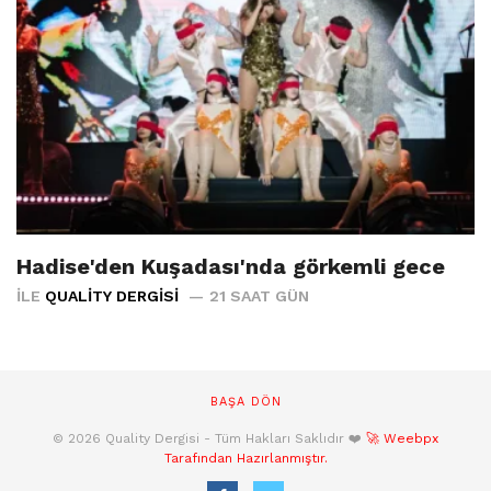
Hadise'den Kuşadası'nda görkemli gece
İLE
QUALITY DERGISI
21 SAAT GÜN
BAŞA DÖN
© 2026 Quality Dergisi - Tüm Hakları Saklıdır ❤️
🚀 Weebpx
Tarafından Hazırlanmıştır.