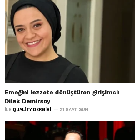
Emeğini lezzete dönüştüren girişimci:
Dilek Demirsoy
İLE
QUALITY DERGISI
21 SAAT GÜN