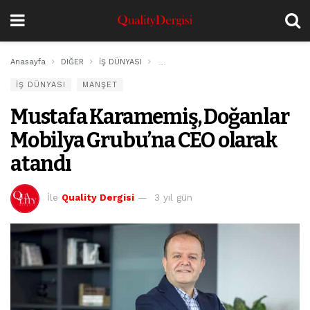
Anasayfa
DIĞER
İŞ DÜNYASI
Mustafa Karamemiş, Doğanlar Mobilya 
İŞ DÜNYASI
MANŞET
Mustafa Karamemiş, Doğanlar
Mobilya Grubu’na CEO olarak
atandı
İle
Quality Dergisi
3 yıl gün