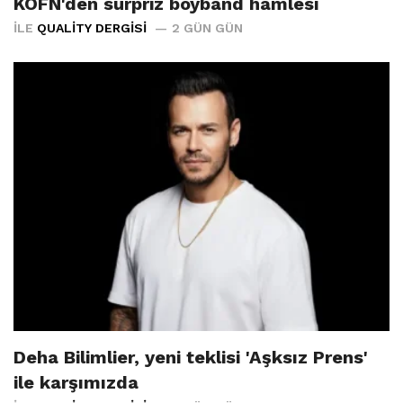
KÖFN'den sürpriz boyband hamlesi
İLE
QUALITY DERGISI
2 GÜN GÜN
Deha Bilimlier, yeni teklisi 'Aşksız Prens'
ile karşımızda