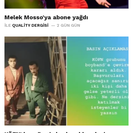
Melek Mosso'ya abone yağdı
İLE
QUALITY DERGISI
2 GÜN GÜN