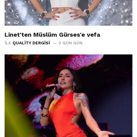
Linet'ten Müslüm Gürses'e vefa
İLE
QUALITY DERGISI
2 GÜN GÜN