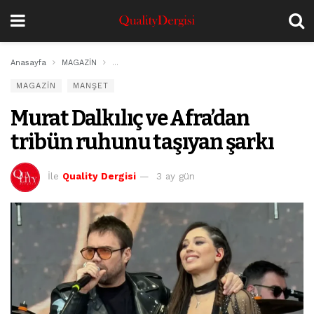
Anasayfa
MAGAZİN
Murat Dalkılıç ve Afra’dan tribün ruhunu taşıyan şar
MAGAZİN
MANŞET
Murat Dalkılıç ve Afra’dan
tribün ruhunu taşıyan şarkı
İle
Quality Dergisi
3 ay gün