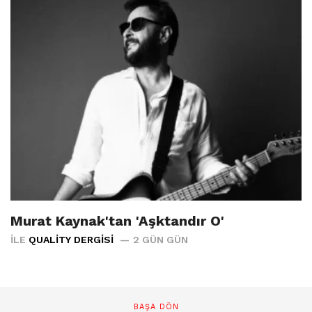
Murat Kaynak'tan 'Aşktandır O'
İLE
QUALITY DERGISI
2 GÜN GÜN
BAŞA DÖN