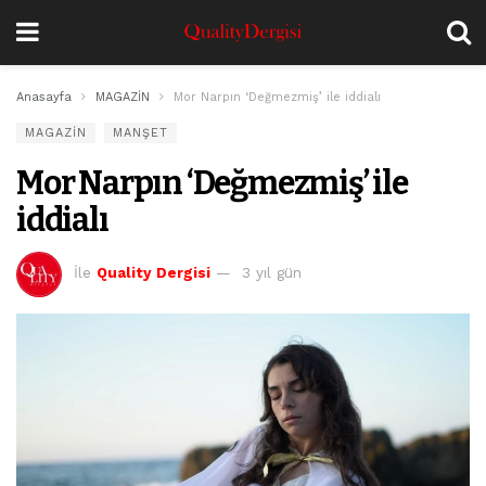
Anasayfa
MAGAZİN
Mor Narpın ‘Değmezmiş’ ile iddialı
MAGAZİN
MANŞET
Mor Narpın ‘Değmezmiş’ ile
iddialı
İle
Quality Dergisi
3 yıl gün