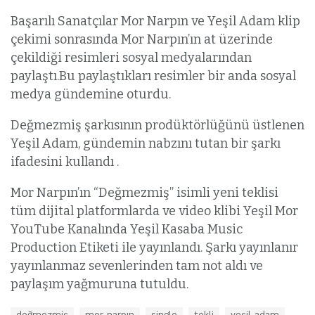
Başarılı Sanatçılar Mor Narpın ve Yeşil Adam klip
çekimi sonrasında Mor Narpın’ın at üzerinde
çekildiği resimleri sosyal medyalarından
paylaştı.Bu paylaştıkları resimler bir anda sosyal
medya gündemine oturdu.
Değmezmiş şarkısının prodüktörlüğünü üstlenen
Yeşil Adam, gündemin nabzını tutan bir şarkı
ifadesini kullandı .
Mor Narpın’ın “Değmezmiş” isimli yeni teklisi
tüm dijital platformlarda ve video klibi Yeşil Mor
YouTube Kanalında Yeşil Kasaba Music
Production Etiketi ile yayınlandı. Şarkı yayınlanır
yayınlanmaz sevenlerinden tam not aldı ve
paylaşım yağmuruna tutuldu.
E
değmezmiş
mor narpın
single
tekli
yeşil adam