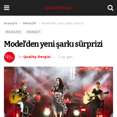
Anasayfa
MAGAZİN
Model’den yeni şarkı sürprizi
MAGAZİN
MANŞET
Model’den yeni şarkı sürprizi
İle
Quality Dergisi
2 ay gün