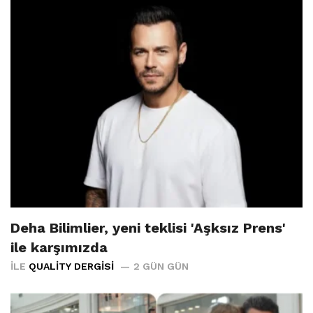
Deha Bilimlier, yeni teklisi 'Aşksız Prens'
ile karşımızda
İLE
QUALITY DERGISI
2 GÜN GÜN