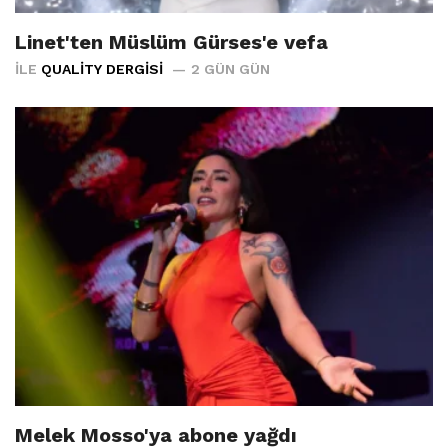
Linet'ten Müslüm Gürses'e vefa
İLE
QUALITY DERGISI
2 GÜN GÜN
Melek Mosso'ya abone yağdı