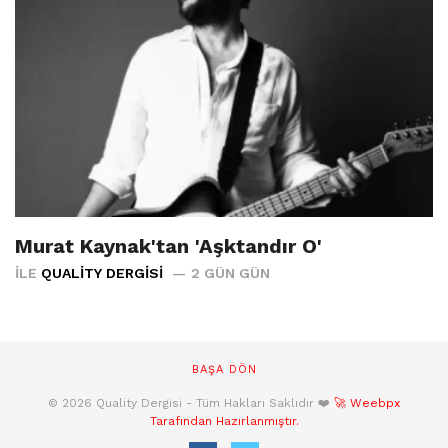
Murat Kaynak'tan 'Aşktandır O'
İLE
QUALITY DERGISI
2 GÜN GÜN
BAŞA DÖN
© 2026 Quality Dergisi - Tüm Hakları Saklıdır ❤️
🚀 Weebpx
Tarafından Hazırlanmıştır.