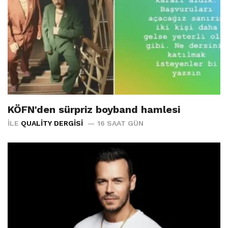
KÖFN'den sürpriz boyband hamlesi
İLE
QUALITY DERGISI
16 SAAT GÜN