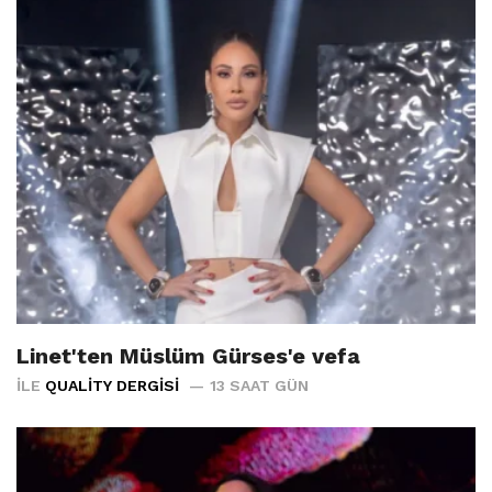
Linet'ten Müslüm Gürses'e vefa
İLE
QUALITY DERGISI
13 SAAT GÜN