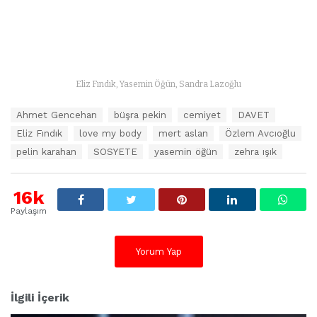
Eliz Fındık, Yasemin Öğün, Sandra Lazoğlu
E
Ahmet Gencehan
büşra pekin
cemiyet
DAVET
t
Eliz Fındık
love my body
mert aslan
Özlem Avcıoğlu
i
k
pelin karahan
SOSYETE
yasemin öğün
zehra ışık
e
t
l
16k
e
Paylaşım
r
:
Yorum Yap
İlgili İçerik