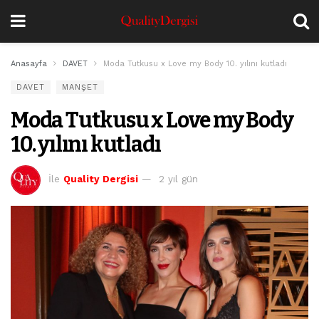
Anasayfa
DAVET
Moda Tutkusu x Love my Body 10. yılını kutladı
DAVET
MANŞET
Moda Tutkusu x Love my Body
10. yılını kutladı
İle
Quality Dergisi
2 yıl gün