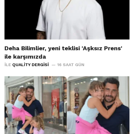
Deha Bilimlier, yeni teklisi 'Aşksız Prens'
ile karşımızda
İLE
QUALITY DERGISI
16 SAAT GÜN