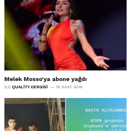
Melek Mosso'ya abone yağdı
İLE
QUALITY DERGISI
16 SAAT GÜN