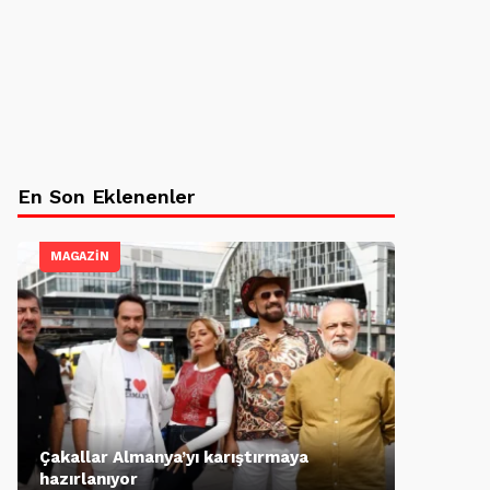
En Son Eklenenler
MAGAZİN
Çakallar Almanya’yı karıştırmaya
hazırlanıyor