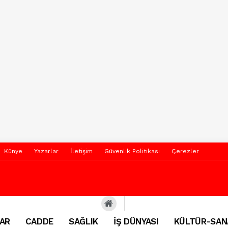
Künye
Yazarlar
İletişim
Güvenlik Politikası
Çerezler
AR
CADDE
SAĞLIK
İŞ DÜNYASI
KÜLTÜR-SAN