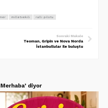
mer
milletvekili
ralli pilotu
Sonraki Makale
Teoman, Gripin ve Nova Norda
İstanbullular ile buluştu
‘Merhaba’ diyor