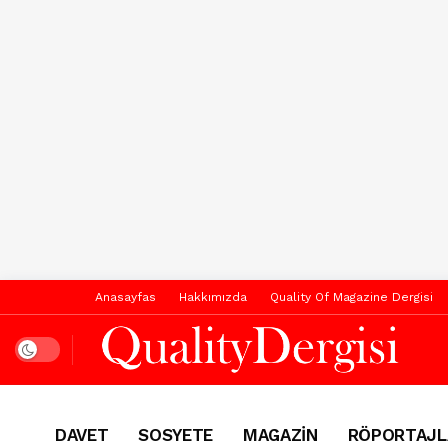
Anasayfas
Hakkımızda
Quality Of Magazine Dergisi
Dark mode
DAVET
SOSYETE
MAGAZİN
RÖPORTAJL