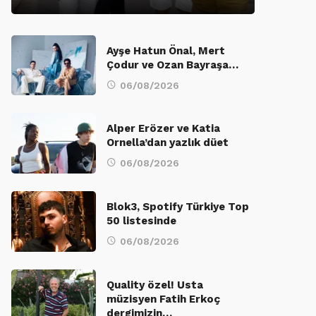
Ayşe Hatun Önal, Mert
Çodur ve Ozan Bayraşa…
06/08/2026
Alper Erözer ve Katia
Ornella’dan yazlık düet
06/08/2026
Blok3, Spotify Türkiye Top
50 listesinde
06/08/2026
Quality özel! Usta
müzisyen Fatih Erkoç
dergimizin…