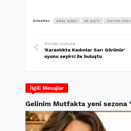
Etiketler:
aday adayı
ak parti
merme mer
Önceki makale
'Karanlıkta Kadınlar Sarı Görünür'
oyunu seyirci ile buluştu
İlgili Mesajlar
Gelinim Mutfakta yeni sezona 