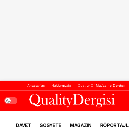
Anasayfas
Hakkımızda
Quality Of Magazine Dergisi
Dark mode
DAVET
SOSYETE
MAGAZİN
RÖPORTAJL