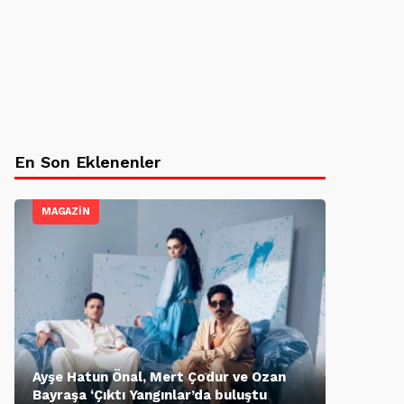
En Son Eklenenler
MAGAZİN
Ayşe Hatun Önal, Mert Çodur ve Ozan
Bayraşa ‘Çıktı Yangınlar’da buluştu