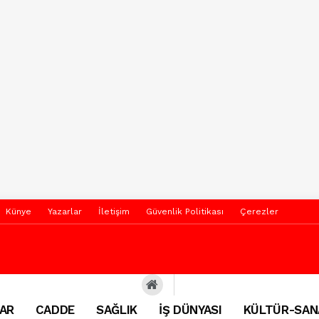
Künye
Yazarlar
İletişim
Güvenlik Politikası
Çerezler
AR
CADDE
SAĞLIK
İŞ DÜNYASI
KÜLTÜR-SAN