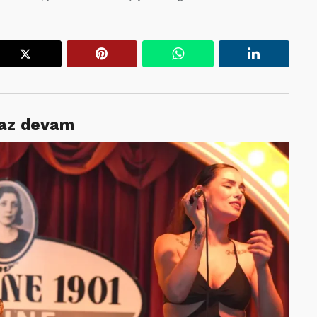
r
X
Pinterest
WhatsApp
Linkedin
gaz devam