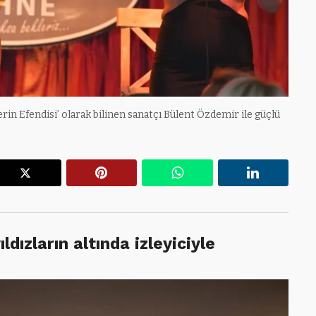
lerin Efendisi’ olarak bilinen sanatçı Bülent Özdemir ile güçlü
r
X
Pinterest
WhatsApp
Linkedin
ldızların altında izleyiciyle