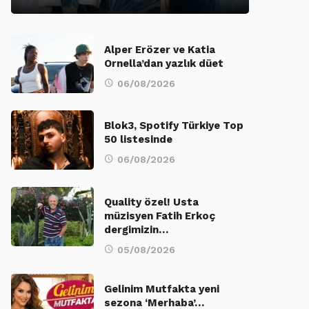
Alper Erözer ve Katia
Ornella’dan yazlık düet
06/08/2026
Blok3, Spotify Türkiye Top
50 listesinde
06/08/2026
Quality özel! Usta
müzisyen Fatih Erkoç
dergimizin…
05/08/2026
Gelinim Mutfakta yeni
sezona ‘Merhaba’…