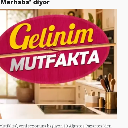
‘Merhaba’ diyor
Mutfakta”, yeni sezonuna başlıyor. 10 Ağustos Pazartesi’den