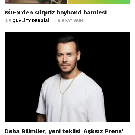
KÖFN'den sürpriz boyband hamlesi
İLE
QUALITY DERGISI
9 SAAT GÜN
Deha Bilimlier, yeni teklisi 'Aşksız Prens'