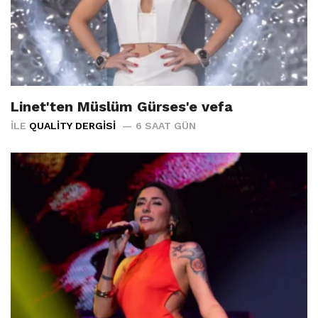
Linet'ten Müslüm Gürses'e vefa
İLE
QUALITY DERGISI
6 SAAT GÜN