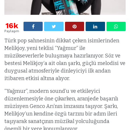
16k
Paylaşım
Türk pop sahnesinin dikkat çeken isimlerinden
Melikjoy, yeni teklisi “Yağmur” ile
müzikseverlerle buluşmaya hazırlanıyor. Söz ve
bestesi Melikjoy’a ait olan şarkı, güçlü melodisi ve
duygusal atmosferiyle dinleyiciyi ilk andan
itibaren etkisi altına alıyor.
“Yağmur”, modern sound’u ve etkileyici
düzenlemesiyle öne çıkarken, aranjede başarılı
müzisyen Genco Arı’nın imzasını taşıyor. Şarkı,
Melikjoy’un kendine özgü tarzını bir adım ileri
taşıyarak sanatçının müzikal yolculuğunda
önemli bir yere konumlanıyor.