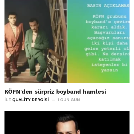
KÖFN'den sürpriz boyband hamlesi
İLE
QUALITY DERGISI
1 GÜN GÜN