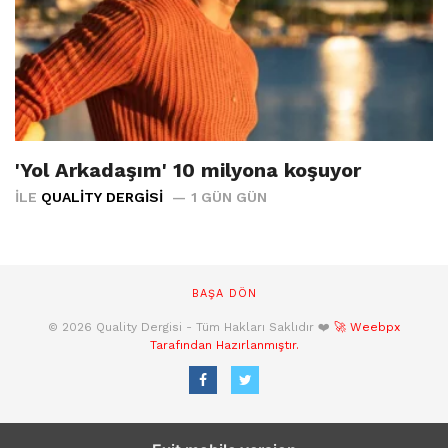
'Yol Arkadaşım' 10 milyona koşuyor
İLE
QUALITY DERGISI
1 GÜN GÜN
BAŞA DÖN
© 2026 Quality Dergisi - Tüm Hakları Saklıdır ❤️
🚀 Weebpx
Tarafından Hazırlanmıştır.