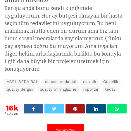
Anlatır mısınız?
Ben şu anda bunu kendi kliniğimde
uyguluyorum. Her ay bütçesi olmayan bir hasta
seçip tüm tedavilerini uyguluyorum. Bu beni
inanılmaz mutlu eden bir durum ama biz tabi
bunu sosyal mecralarda yayınlamıyoruz. Çünkü
paylaşmayı doğru bulmuyorum. Ama inşallah
diğer hekim arkadaşlarımla birlikte bu konuyla
ilgili daha büyük bir projeler üretmek için
konuşuyorum.
E
ASEL SEDA BAL
dr. asel seda bal
estetik
Güzellik
t
quality dergisi
quality of magazine
röportaj
tedavi
i
k
e
16k
t
l
Paylaşım
e
r
:
Yorum Yap