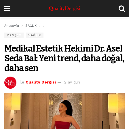
Anasayfa
SAĞLIK
Medikal Estetik Hekimi Dr. Asel Seda Bal: Yeni trend,
MANŞET
SAĞLIK
Medikal Estetik Hekimi Dr. Asel
Seda Bal: Yeni trend, daha doğal,
daha sen
İle
Quality Dergisi
2 ay gün