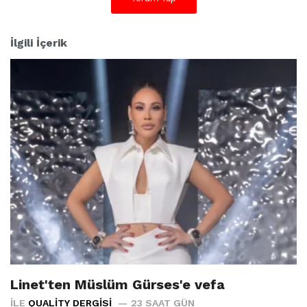
İlgili İçerik
Linet'ten Müslüm Gürses'e vefa
İLE
QUALITY DERGISI
23 SAAT GÜN