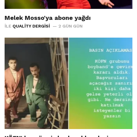
Melek Mosso'ya abone yağdı
İLE
QUALITY DERGISI
2 GÜN GÜN