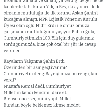
insanıdır. Sanata ve sanatçıya verdiği değer ile de
kalplerde taht kuran Yalçın Bey, iki ay önce dede
olmanın mutluluğu ile ilk torunu Aslan Şahin’i
kucağına almıştı. MPR Lojistik Yönetim Kurulu
Üyesi olan oğlu Hıdır Erdi ile omuz omuza
çalışmanın mutluluğunu yaşıyor. Baba oğula,
Cumhuriyetimizin 100. Yılı için duygularınız
sorduğumuzda, bize çok özel bir şiir ile cevap
verdiler.
Kayaların Yalçınına Şahin Erdi
Üzerinden bir asır geçtiVar mı?
Cumhuriyetin dengiBayrağımıza bu rengi, kim
verdi?
Mustafa Kemal dedi, Cumhuriyet
Milletim kendi kendini idare et.
Bir asır önce seçimini yaptı Millet.
Bundan böyle beklemez kimse medet.