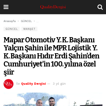
Anasayfa
GÜNCEL
Mapar Otomotiv Y. K. Başkanı Yalçın Şahin ile MPR Loj
GÜNCEL
MANŞET
Mapar Otomotiv Y. K. Başkanı
Yalçın Şahin ile MPR Lojistik Y.
K. Başkanı Hıdır Erdi Şahin’den
Cumhuriyet’in 100. yılına özel
şiir
İle
Quality Dergisi
3 yıl gün