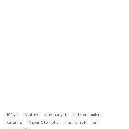
E
100.yıl
Atatürk
cumhuriyet
hıdır erdi şahin
t
kutlama
Mapar Otomotiv
mpr lojistik
şiir
i