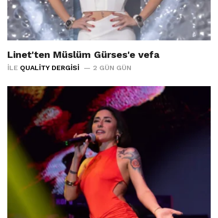
Linet'ten Müslüm Gürses'e vefa
İLE
QUALITY DERGISI
2 GÜN GÜN