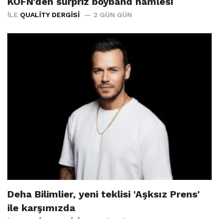
KÖFN'den sürpriz boyband hamlesi
İLE
QUALITY DERGISI
2 GÜN GÜN
Deha Bilimlier, yeni teklisi 'Aşksız Prens'
ile karşımızda