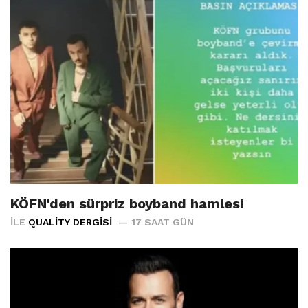
KÖFN'den sürpriz boyband hamlesi
İLE
QUALITY DERGISI
17 SAAT GÜN