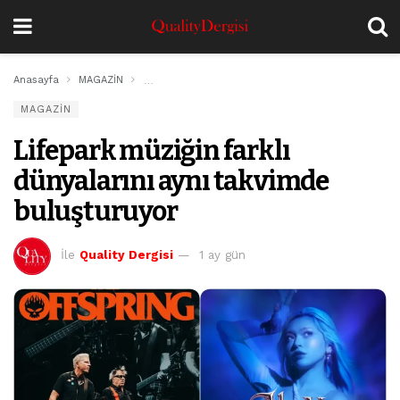
Anasayfa
MAGAZİN
Lifepark müziğin farklı dünyalarını aynı takvimde b
MAGAZİN
Lifepark müziğin farklı
dünyalarını aynı takvimde
buluşturuyor
İle
Quality Dergisi
1 ay gün