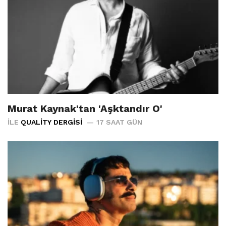
Murat Kaynak'tan 'Aşktandır O'
İLE
QUALITY DERGISI
17 SAAT GÜN