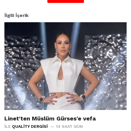
İlgili İçerik
Linet'ten Müslüm Gürses'e vefa
İLE
QUALITY DERGISI
14 SAAT GÜN