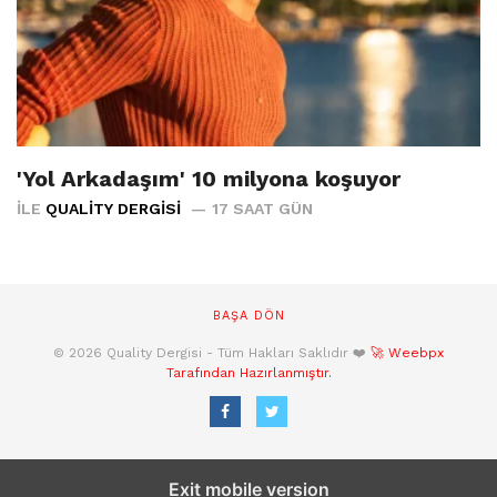
'Yol Arkadaşım' 10 milyona koşuyor
İLE
QUALITY DERGISI
17 SAAT GÜN
BAŞA DÖN
© 2026 Quality Dergisi - Tüm Hakları Saklıdır ❤️
🚀 Weebpx
Tarafından Hazırlanmıştır.
Exit mobile version