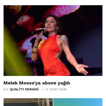
Melek Mosso'ya abone yağdı
İLE
QUALITY DERGISI
17 SAAT GÜN