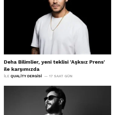
Deha Bilimlier, yeni teklisi 'Aşksız Prens'
ile karşımızda
İLE
QUALITY DERGISI
17 SAAT GÜN