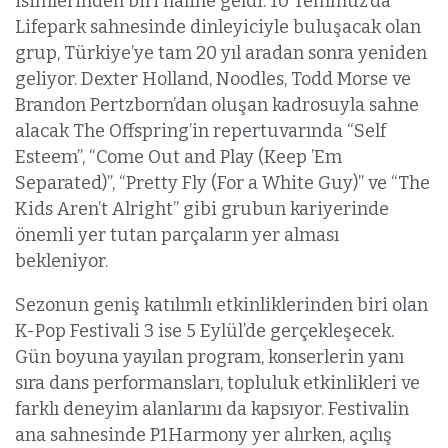
isimlerinden biri haline geldi. 10 Temmuz’da
Lifepark sahnesinde dinleyiciyle buluşacak olan
grup, Türkiye’ye tam 20 yıl aradan sonra yeniden
geliyor. Dexter Holland, Noodles, Todd Morse ve
Brandon Pertzborn’dan oluşan kadrosuyla sahne
alacak The Offspring’in repertuvarında “Self
Esteem”, “Come Out and Play (Keep ’Em
Separated)”, “Pretty Fly (For a White Guy)” ve “The
Kids Aren’t Alright” gibi grubun kariyerinde
önemli yer tutan parçaların yer alması
bekleniyor.
Sezonun geniş katılımlı etkinliklerinden biri olan
K-Pop Festivali 3 ise 5 Eylül’de gerçekleşecek.
Gün boyuna yayılan program, konserlerin yanı
sıra dans performansları, topluluk etkinlikleri ve
farklı deneyim alanlarını da kapsıyor. Festivalin
ana sahnesinde P1Harmony yer alırken, açılış