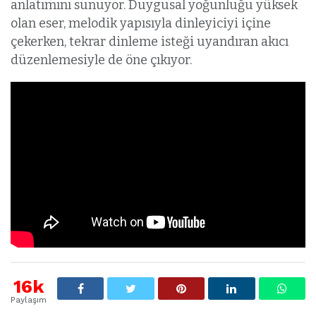
anlatımını sunuyor. Duygusal yoğunluğu yüksek
olan eser, melodik yapısıyla dinleyiciyi içine
çekerken, tekrar dinleme isteği uyandıran akıcı
düzenlemesiyle de öne çıkıyor.
16k
Paylaşım