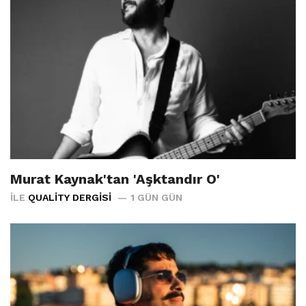
Murat Kaynak'tan 'Aşktandır O'
İLE
QUALITY DERGISI
1 GÜN GÜN