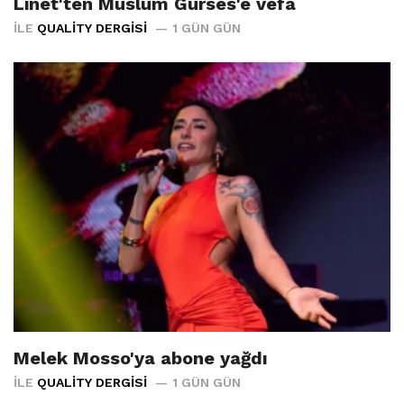
Linet'ten Müslüm Gürses'e vefa
İLE
QUALITY DERGISI
1 GÜN GÜN
Melek Mosso'ya abone yağdı
İLE
QUALITY DERGISI
1 GÜN GÜN