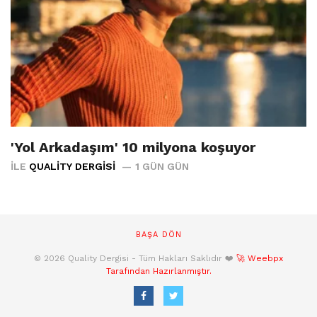
'Yol Arkadaşım' 10 milyona koşuyor
İLE
QUALITY DERGISI
1 GÜN GÜN
BAŞA DÖN
© 2026 Quality Dergisi - Tüm Hakları Saklıdır ❤️
🚀 Weebpx
Tarafından Hazırlanmıştır.