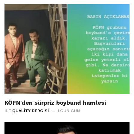
KÖFN'den sürpriz boyband hamlesi
İLE
QUALITY DERGISI
1 GÜN GÜN