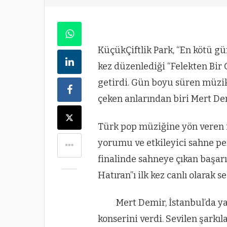
KüçükÇiftlik Park, “En kötü g
kez düzenlediği “Felekten Bir 
getirdi. Gün boyu süren müzik,
çeken anlarından biri Mert De
Türk pop müziğine yön veren 
yorumu ve etkileyici sahne p
finalinde sahneye çıkan başarıl
Hatıran”ı ilk kez canlı olarak s
Mert Demir, İstanbul’da y
konserini verdi. Sevilen şarkıl