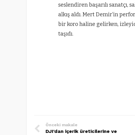
seslendiren başarılı sanatçı, 
alkış aldı. Mert Demir’in per
bir koro haline gelirken, izley
taşıdı.
Önceki makale
DJI'dan içerik üreticilerine ve