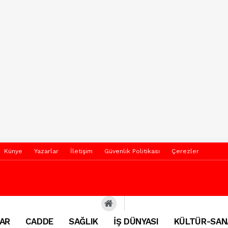
Künye
Yazarlar
İletişim
Güvenlik Politikası
Çerezler
AR
CADDE
SAĞLIK
İŞ DÜNYASI
KÜLTÜR-SAN