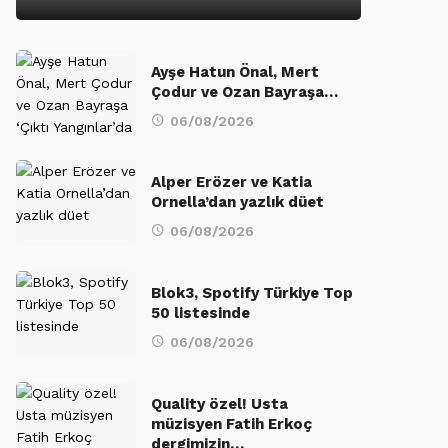
Ayşe Hatun Önal, Mert
Çodur ve Ozan Bayraşa…
06/08/2026
Alper Erözer ve Katia
Ornella’dan yazlık düet
06/08/2026
Blok3, Spotify Türkiye Top
50 listesinde
06/08/2026
Quality özel! Usta
müzisyen Fatih Erkoç
dergimizin…