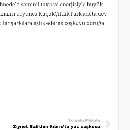
sahnedeki samimi tavrı ve enerjisiyle büyük
formansı boyunca KüçükÇiftlik Park adeta dev
iciler şarkılara eşlik ederek coşkuyu doruğa
Sonraki Makale
Ziynet Sali’den Kıbrıs’ta yaz coşkusu