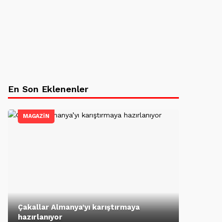
En Son Eklenenler
MAGAZİN
Çakallar Almanya’yı karıştırmaya
hazırlanıyor