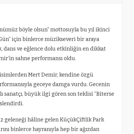
ünümüz böyle olsun” mottosuyla bu yıl ikinci
Gün” için binlerce müzikseveri bir araya
 dans ve eğlence dolu etkinliğin en dikkat
mir’in sahne performansı oldu.
isimlerden Mert Demir, kendine özgü
erformansıyla geceye damga vurdu. Gecenin
ı sanatçı, büyük ilgi gören son teklisi “Biterse
eslendirdi.
az geleneği hâline gelen KüçükÇiftlik Park
arını binlerce hayranıyla hep bir ağızdan