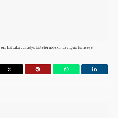
iren, haftalarca radyo listelerindeki liderliğini kimseye
r
X
Pinterest
WhatsApp
Linkedin