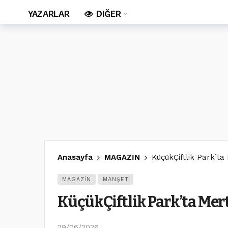
YAZARLAR
DIĞER
Anasayfa
MAGAZİN
KüçükÇiftlik Park’t
MAGAZİN
MANŞET
KüçükÇiftlik Park’ta Mer
29/06/2026