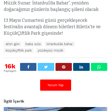
Müzik Sunar: İstanbul’da Bahar”, yeniden
doğacağımız günlerin başlangıç şöleni olacak.
13 Mayıs Cumartesi günü gerçekleşecek
festivalin avantajlı dönem biletleri Biletix’te ve
KüçükÇiftlik Park gişesinde!
E
altın gün
baba zula
istanbulda bahar
t
küçükçiftlik park
yüzdeyüz müzik
i
k
e
16k
t
l
Paylaşım
e
r
:
Yorum Yap
İlgili İçerik