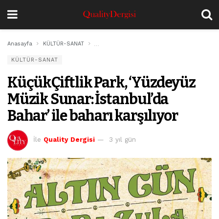
Anasayfa
KÜLTÜR-SANAT
KüçükÇiftlik Park, ‘Yüzdeyüz Müzik Sunar: İsta
KÜLTÜR-SANAT
KüçükÇiftlik Park, ‘Yüzdeyüz
Müzik Sunar: İstanbul’da
Bahar’ ile baharı karşılıyor
İle
Quality Dergisi
3 yıl gün