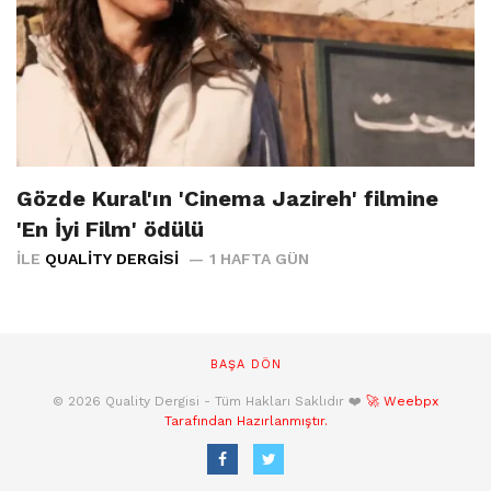
Gözde Kural'ın 'Cinema Jazireh' filmine
'En İyi Film' ödülü
İLE
QUALITY DERGISI
1 HAFTA GÜN
BAŞA DÖN
© 2026 Quality Dergisi - Tüm Hakları Saklıdır ❤️
🚀 Weebpx
Tarafından Hazırlanmıştır.