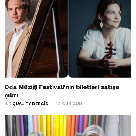
Oda Müziği Festivali'nin biletleri satışa
çıktı
İLE
QUALITY DERGISI
2 GÜN GÜN