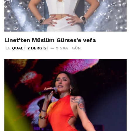
Linet'ten Müslüm Gürses'e vefa
İLE
QUALITY DERGISI
9 SAAT GÜN