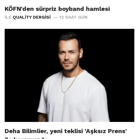
KÖFN'den sürpriz boyband hamlesi
İLE
QUALITY DERGISI
12 SAAT GÜN
Deha Bilimlier, yeni teklisi 'Aşksız Prens'