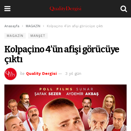
Anasayfa
MAGAZİN
Kolpaçino 4’ün afişi görücüye çıktı
MAGAZİN
MANŞET
Kolpaçino 4’ün afişi görücüye
çıktı
İle
Quality Dergisi
3 yıl gün