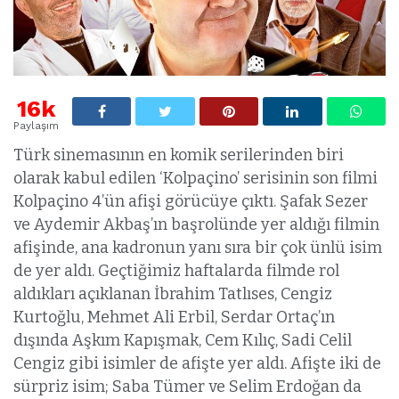
16k
Paylaşım
Türk sinemasının en komik serilerinden biri
olarak kabul edilen ‘Kolpaçino’ serisinin son filmi
Kolpaçino 4’ün afişi görücüye çıktı. Şafak Sezer
ve Aydemir Akbaş’ın başrolünde yer aldığı filmin
afişinde, ana kadronun yanı sıra bir çok ünlü isim
de yer aldı. Geçtiğimiz haftalarda filmde rol
aldıkları açıklanan İbrahim Tatlıses, Cengiz
Kurtoğlu, Mehmet Ali Erbil, Serdar Ortaç’ın
dışında Aşkım Kapışmak, Cem Kılıç, Sadi Celil
Cengiz gibi isimler de afişte yer aldı. Afişte iki de
sürpriz isim; Saba Tümer ve Selim Erdoğan da