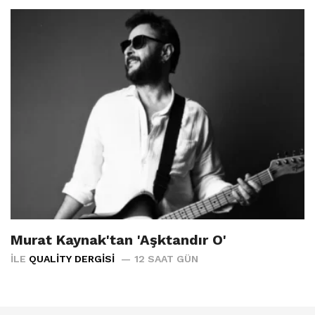
Murat Kaynak'tan 'Aşktandır O'
İLE
QUALITY DERGISI
12 SAAT GÜN