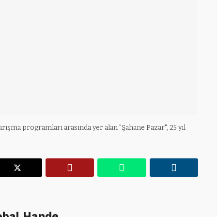
arışma programları arasında yer alan "Şahane Pazar", 25 yıl
r
X
Pinterest
WhatsApp
Linkedin
lobal Hande