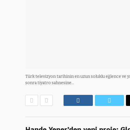
Türk televizyon tarihinin en uzun soluklu eğlence ve y
sonra tiyatro sahnesine…
Facebook
Twitte
Hande Yener’den yeni proje: G